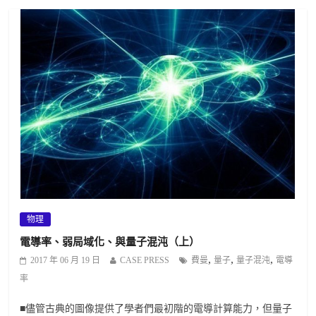
物理
電導率、弱局域化、與量子混沌（上）
,
,
,
2017 年 06 月 19 日
CASE PRESS
費曼
量子
量子混沌
電導
率
■儘管古典的圖像提供了學者們最初階的電導計算能力，但量子