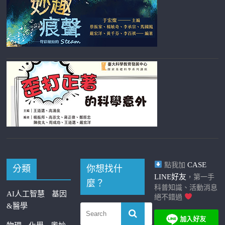
CASE
點我加
分類
你想找什
LINE好友
，第一手
麼？
科普知識、活動消息
AI人工智慧
基因
絕不錯過
&醫學