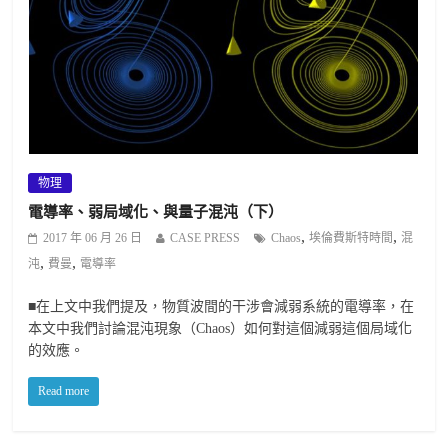
物理
電導率、弱局域化、與量子混沌（下）
,
,
2017 年 06 月 26 日
CASE PRESS
Chaos
埃倫費斯特時間
混
,
,
沌
費曼
電導率
■在上文中我們提及，物質波間的干涉會減弱系統的電導率，在
本文中我們討論混沌現象（Chaos）如何對這個減弱這個局域化
的效應。
Read more