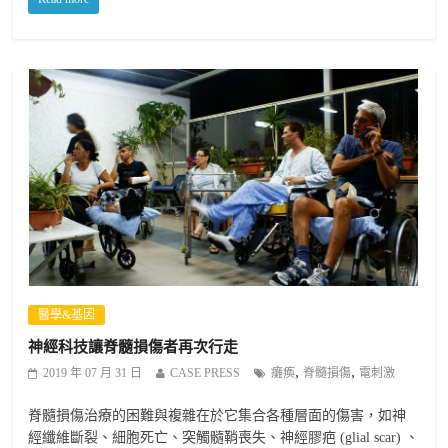
醫學&基因
神經科技讓脊髓損傷者再次行走
,
,
2019 年 07 月 31 日
CASE PRESS
癱瘓
脊髓損傷
電刺激
脊髓損傷治療的困難與複雜在於它集合各種層面的傷害，如神
經纖維斷裂、細胞死亡、突觸髓鞘喪失、神經膠疤 (glial scar) 、