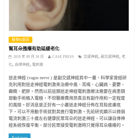
醫學&基因
幫耳朵搔癢有助延緩老化
,
,
2019 年 09 月 18 日
CASE PRESS
交感神經
副交感神經
老
,
,
化
自律神經
電刺激
迷走神經 (vagus nerve ) 是副交感神經其中一叢，科學家曾經研
究利用對迷走神經電刺激來治療中風、耳鳴、心臟病、憂鬱、
癲癇、肥胖。然而以前這類迷走神經電刺激療法需要在病患頸
部動手術植入電極，不但醫療費用昂貴且有副作用和一定程度
的風險。好消息是正好有一小叢迷走神經分佈在耳殼皮膚底
下，可以不用動手術就對其進行電刺激。先前研究顯示以微弱
電流刺激三十歲左右健康民眾耳朵的迷走神經，可以讓自律神
經系統恢復平衡，部分民眾接受電刺激時只覺得耳朵癢癢的。
Read more