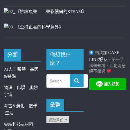
CASE
點我加
分類
你想找什
LINE好友
，第一手
麼？
科普知識、活動消息
AI人工智慧
基因
絕不錯過
&醫學
物理
化學
奧妙
宇宙
彙整
考古&演化
數學
生活
尖端科技&材料