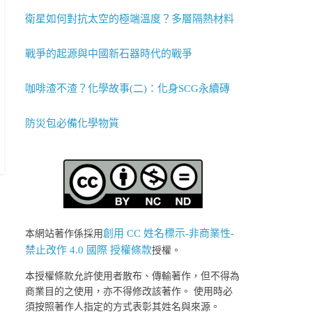
衛星如何對抗太空的極端溫度？多層隔熱材料
戰爭的起源與中國新石器時代的戰爭
咖啡渣不渣？化學故事(二)：化身SCG永續磚
防災包必備化學物質
創用 CC 姓名標示-非商業性-
本網站著作係採用
禁止改作 4.0 國際 授權條款
授權。
本授權條款允許使用者散布、傳輸著作，但不得為
商業目的之使用，亦不得修改該著作。 使用時必
須按照著作人指定的方式表彰其姓名與來源。