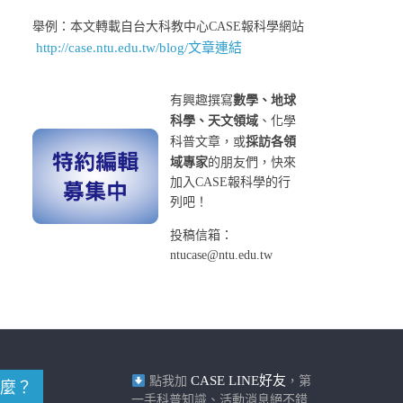
舉例：本文轉載自台大科教中心CASE報科學網站
http://case.ntu.edu.tw/blog/文章連結
有興趣撰寫
數學、地球
科學、天文領域
、化學
科普文章，或
採訪各領
域專家
的朋友們，快來
加入CASE報科學的行
列吧！
投稿信箱：
ntucase@ntu.edu.tw
CASE LINE好友
點我加
，第
麼？
一手科普知識、活動消息絕不錯