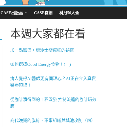
CASE出版品
CASE官網
科月50大全
本週大家都在看
加一點鹽巴，讓沙士變瘋狂的祕密
如何選擇Good Energy食物！(一)
病人覺得AI醫師更有同理心？AI正在介入真實
醫療現場！
從咖啡漬得到的工程啟發 控制流體的咖啡環效
應
商代晚期的旗斿、軍事組織與城池攻防（四）