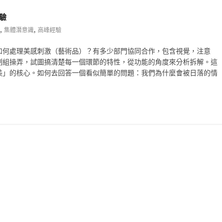
驗
,
,
集體潛意識
高峰經驗
如何處理美感刺激（藝術品）？有多少部門協同合作，包含視覺，注意
制組操弄，試圖搞清楚每一個環節的特性，從功能的角度來分析拆解。這
美」的核心。如何去回答一個看似簡單的問題：我們為什麼會被日落的情