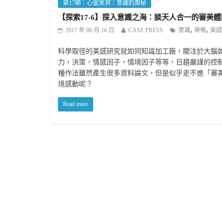
第17期：心靈黑洞：意識的奧秘
【探索17-6】探入意識之海：談天人合一的審美體
,
,
2017 年 06 月 16 日
CASE PRESS
意識
榮格
美感
科學取徑的美感研究就如同知識加工廠，關注於大腦
力，決策，情感因子，情境因子等等，日趨嚴謹的控
種作法雖然產生很多資料論文，但是似乎走不進「審
境感動呢？
Read more