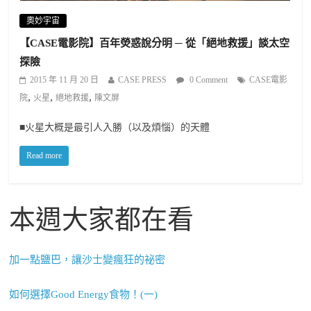
奧妙宇宙
【CASE電影院】百年熒惑說分明 ─ 從「絕地救援」談太空
探險
2015 年 11 月 20 日
CASE PRESS
0 Comment
CASE電影
,
,
,
院
火星
絕地救援
陳文屏
■火星大概是最引人入勝（以及煩惱）的天體
Read more
本週大家都在看
加一點鹽巴，讓沙士變瘋狂的祕密
如何選擇Good Energy食物！(一)