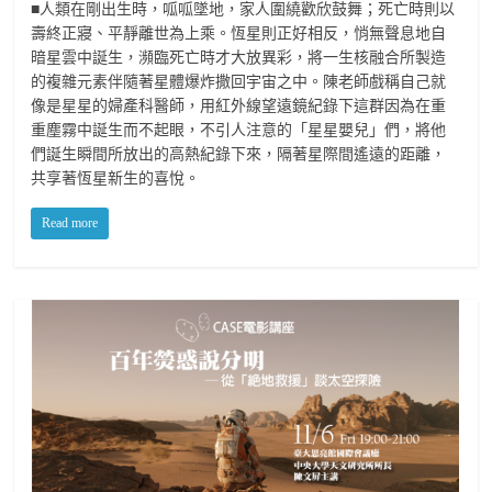
■人類在剛出生時，呱呱墜地，家人圍繞歡欣鼓舞；死亡時則以
壽終正寢、平靜離世為上乘。恆星則正好相反，悄無聲息地自
暗星雲中誕生，瀕臨死亡時才大放異彩，將一生核融合所製造
的複雜元素伴隨著星體爆炸撒回宇宙之中。陳老師戲稱自己就
像是星星的婦產科醫師，用紅外線望遠鏡紀錄下這群因為在重
重塵霧中誕生而不起眼，不引人注意的「星星嬰兒」們，將他
們誕生瞬間所放出的高熱紀錄下來，隔著星際間遙遠的距離，
共享著恆星新生的喜悅。
Read more