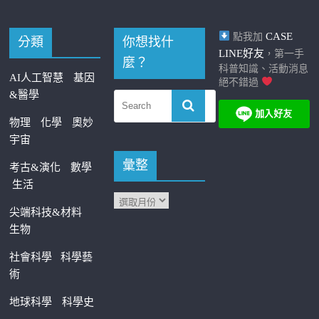
CASE
點我加
分類
你想找什
LINE好友
，第一手
麼？
科普知識、活動消息
AI人工智慧
基因
絕不錯過
&醫學
物理
化學
奧妙
宇宙
彙整
考古&演化
數學
生活
尖端科技&材料
生物
社會科學
科學藝
術
地球科學
科學史