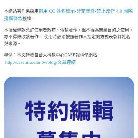
創用 CC 姓名標示-非商業性-禁止改作 4.0 國際
本網站著作係採用
授權條款
授權。
本授權條款允許使用者散布、傳輸著作，但不得為商業目的之使用，
亦不得修改該著作。 使用時必須按照著作人指定的方式表彰其姓名
與來源。
舉例：本文轉載自台大科教中心CASE報科學網站
http://case.ntu.edu.tw/blog/文章連結