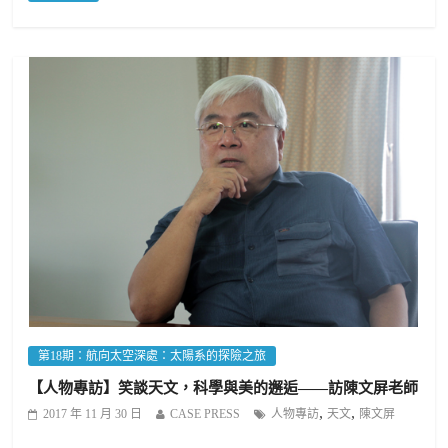
第18期：航向太空深處：太陽系的探險之旅
【人物專訪】笑談天文，科學與美的邂逅——訪陳文屏老師
,
,
2017 年 11 月 30 日
CASE PRESS
人物專訪
天文
陳文屏