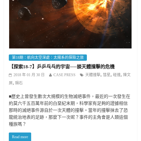
第18期：航向太空深處：太陽系的探險之旅
【探索18-7】乒乒乓乓的宇宙──談天體撞擊的危機
,
,
,
2018 年 01 月 30 日
CASE PRESS
天體撞擊
彗星
碰撞
陳文
,
屏
隕石
■歷史上曾發生數次大規模的生物滅絕事件，最近的一次發生在
約莫六千五百萬年前的白堊紀末期，科學家有足夠的證據相信
那時的滅絕事件源自於一次天體的撞擊。當年的撞擊抹去了恐
龍統治地表的足跡，那麼下一次呢？事件的主角會是人類這個
種族嗎？
Read more