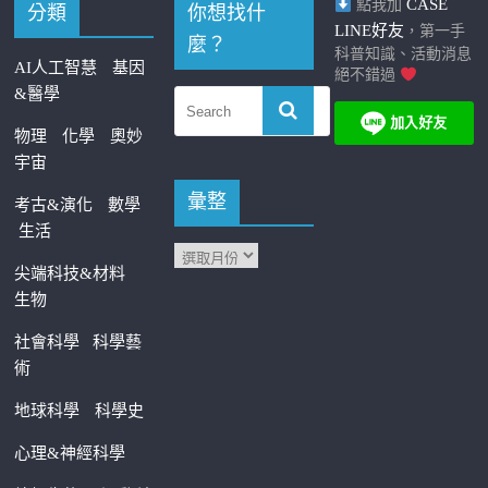
CASE
點我加
分類
你想找什
LINE好友
，第一手
麼？
科普知識、活動消息
AI人工智慧
基因
絕不錯過
&醫學
物理
化學
奧妙
宇宙
彙整
考古&演化
數學
生活
尖端科技&材料
生物
社會科學
科學藝
術
地球科學
科學史
心理&神經科學