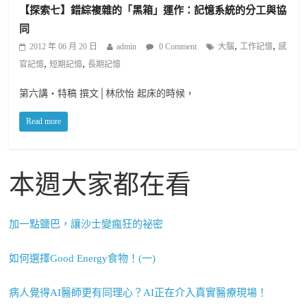
【探索七】錯綜複雜的「黑箱」運作：記憶系統的分工與協
同
,
,
2012 年 06 月 20 日
admin
0 Comment
大腦
工作記憶
感
,
,
官記憶
短期記憶
長期記憶
第六講‧特稿 撰文│林欣怡 起床的時候，
Read more
本週大家都在看
加一點鹽巴，讓沙士變瘋狂的祕密
如何選擇Good Energy食物！(一)
病人覺得AI醫師更有同理心？AI正在介入真實醫療現場！