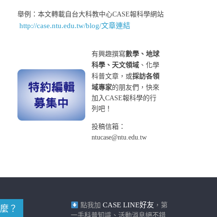
舉例：本文轉載自台大科教中心CASE報科學網站
http://case.ntu.edu.tw/blog/文章連結
有興趣撰寫
數學、地球
科學、天文領域
、化學
科普文章，或
採訪各領
域專家
的朋友們，快來
加入CASE報科學的行
列吧！
投稿信箱：
ntucase@ntu.edu.tw
CASE LINE好友
點我加
，第
麼？
一手科普知識、活動消息絕不錯