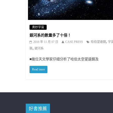
奧妙宇宙
銀河系的數量多了十倍！
,
2016 年 11 月 07 日
CASE PRESS
哈伯望遠鏡
宇
,
脹
銀河系
■幾位天文學家仔細分析了哈伯太空望遠鏡及
Read more
好書推薦