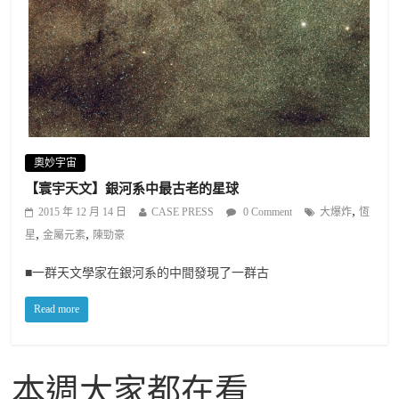
奧妙宇宙
【寰宇天文】銀河系中最古老的星球
,
2015 年 12 月 14 日
CASE PRESS
0 Comment
大爆炸
恆
,
,
星
金屬元素
陳勁豪
■一群天文學家在銀河系的中間發現了一群古
Read more
本週大家都在看