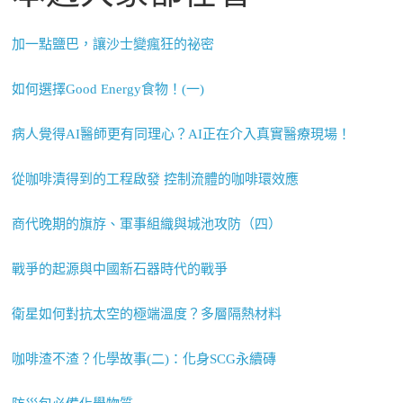
加一點鹽巴，讓沙士變瘋狂的祕密
如何選擇Good Energy食物！(一)
病人覺得AI醫師更有同理心？AI正在介入真實醫療現場！
從咖啡漬得到的工程啟發 控制流體的咖啡環效應
商代晚期的旗斿、軍事組織與城池攻防（四）
戰爭的起源與中國新石器時代的戰爭
衛星如何對抗太空的極端溫度？多層隔熱材料
咖啡渣不渣？化學故事(二)：化身SCG永續磚