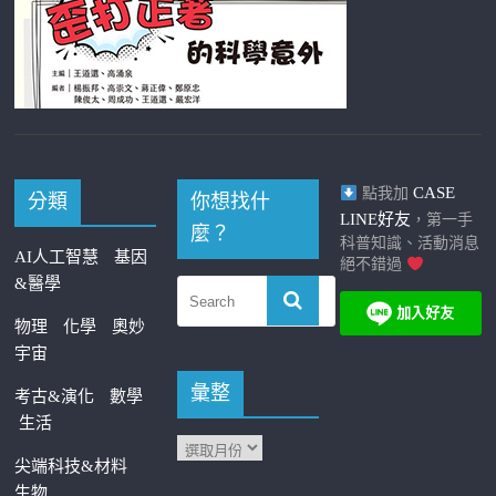
CASE
點我加
分類
你想找什
LINE好友
，第一手
麼？
科普知識、活動消息
AI人工智慧
基因
絕不錯過
&醫學
物理
化學
奧妙
宇宙
彙整
考古&演化
數學
生活
尖端科技&材料
生物