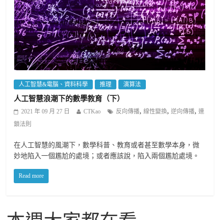
人工智慧&電腦、資料科學
推理
演算法
人工智慧浪潮下的數學教育（下）
,
,
,
2021 年 09 月 27 日
CTKao
反向傳播
線性變換
逆向傳播
連
鎖法則
在人工智慧的風潮下，數學科普、教育或者甚至數學本身，微
妙地陷入一個尷尬的處境；或者應該說，陷入兩個尷尬處境。
Read more