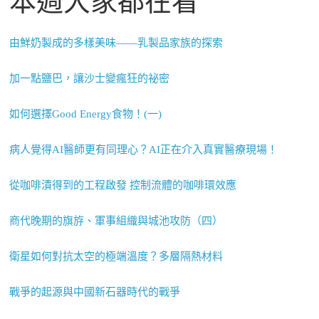
本週大家都在看
由鮮奶製成的多樣美味——乳製品家族的探索
加一點鹽巴，讓沙士變瘋狂的祕密
如何選擇Good Energy食物！(一)
病人覺得AI醫師更有同理心？AI正在介入真實醫療現場！
從咖啡漬得到的工程啟發 控制流體的咖啡環效應
商代晚期的旗斿、軍事組織與城池攻防（四）
衛星如何對抗太空的極端溫度？多層隔熱材料
戰爭的起源與中國新石器時代的戰爭