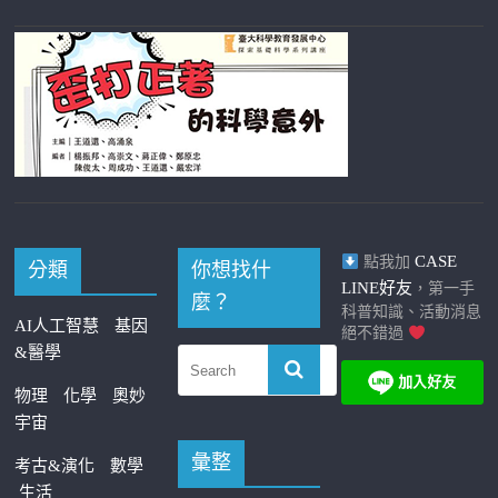
CASE
點我加
分類
你想找什
LINE好友
，第一手
麼？
科普知識、活動消息
AI人工智慧
基因
絕不錯過
&醫學
物理
化學
奧妙
宇宙
彙整
考古&演化
數學
生活