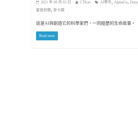
,
,
2021 年 09 月 03 日
CTKao
AI寒冬
AlphaGo
Deep
,
霍普菲爾
麥卡錫
這是AI與創造它的科學家們，一同經歷的生命故事。
Read more