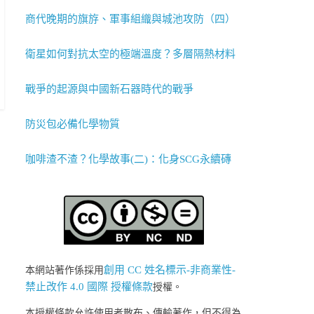
商代晚期的旗斿、軍事組織與城池攻防（四）
衛星如何對抗太空的極端溫度？多層隔熱材料
戰爭的起源與中國新石器時代的戰爭
防災包必備化學物質
咖啡渣不渣？化學故事(二)：化身SCG永續磚
創用 CC 姓名標示-非商業性-
本網站著作係採用
禁止改作 4.0 國際 授權條款
授權。
本授權條款允許使用者散布、傳輸著作，但不得為