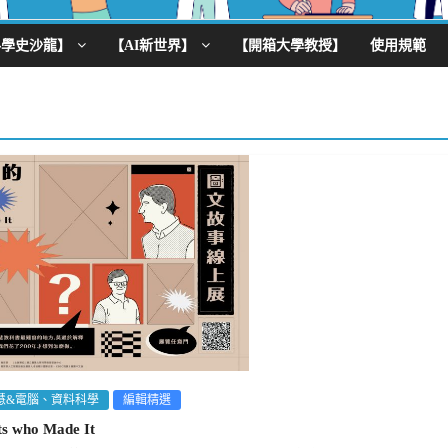
科學史沙龍】
【AI新世界】
【開箱大學教授】
使用規範
慧&電腦、資料科學
編輯精選
s who Made It