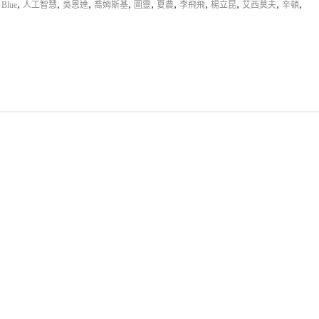
,
,
,
,
,
,
,
,
,
,
 Blue
人工智慧
吳恩達
喬姆斯基
圖靈
夏農
李飛飛
楊立昆
艾西莫夫
辛頓