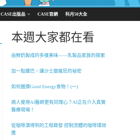
CASE出版品
CASE官網
科月50大全
本週大家都在看
由鮮奶製成的多樣美味——乳製品家族的探索
加一點鹽巴，讓沙士變瘋狂的祕密
如何選擇Good Energy食物！(一)
病人覺得AI醫師更有同理心？AI正在介入真實
醫療現場！
從咖啡漬得到的工程啟發 控制流體的咖啡環效
應