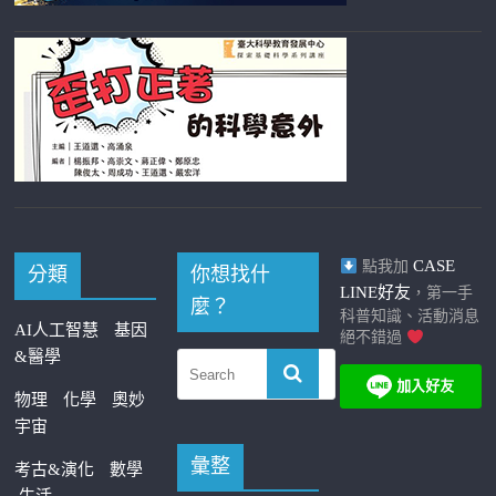
CASE
點我加
分類
你想找什
LINE好友
，第一手
麼？
科普知識、活動消息
AI人工智慧
基因
絕不錯過
&醫學
物理
化學
奧妙
宇宙
彙整
考古&演化
數學