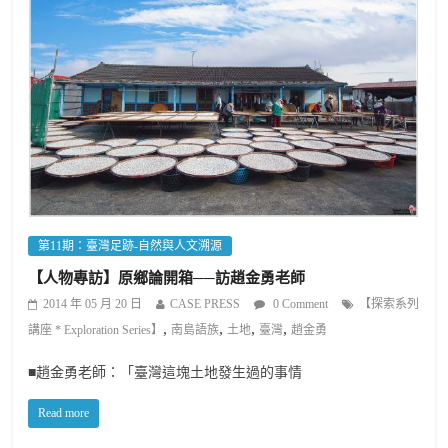
第11期：臺灣足跡-自然與人文溯源
【人物專訪】原鄉論開箱──訪趙金勇老師
2014 年 05 月 20 日
CASE PRESS
0 Comment
【探索系列
,
,
,
,
講座 * Exploration Series】
南島語族
土地
臺灣
趙金勇
■趙金勇老師：「臺灣這塊土地發生過的事情
Read more