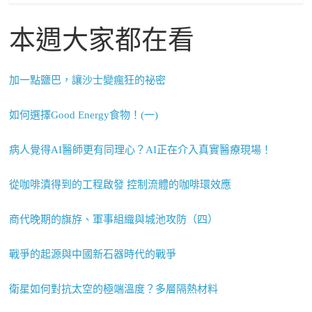
本週大家都在看
加一點鹽巴，讓沙士變瘋狂的祕密
如何選擇Good Energy食物！(一)
病人覺得AI醫師更有同理心？AI正在介入真實醫療現場！
從咖啡漬得到的工程啟發 控制流體的咖啡環效應
商代晚期的旗斿、軍事組織與城池攻防（四）
戰爭的起源與中國新石器時代的戰爭
衛星如何對抗太空的極端溫度？多層隔熱材料