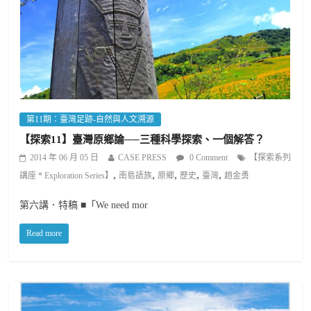
第11期：臺灣足跡-自然與人文溯源
【探索11】臺灣原鄉論──三種科學探索、一個解答？
2014 年 06 月 05 日
CASE PRESS
0 Comment
【探索系列
,
,
,
,
,
講座 * Exploration Series】
南島語族
原鄉
歷史
臺灣
趙金勇
第六講．特稿 ■「We need mor
Read more