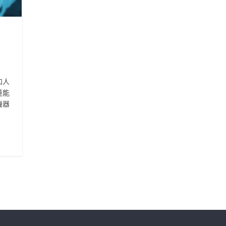
和人
量能
機器