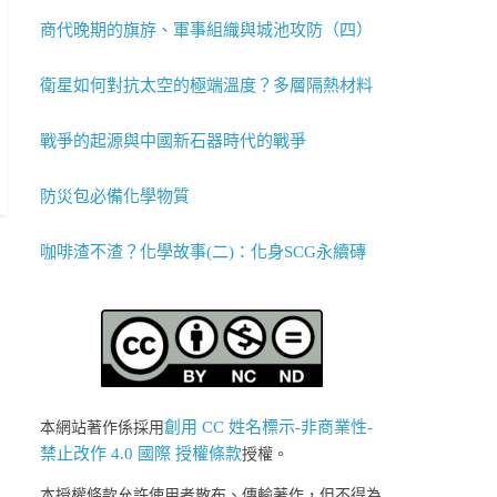
商代晚期的旗斿、軍事組織與城池攻防（四）
衛星如何對抗太空的極端溫度？多層隔熱材料
戰爭的起源與中國新石器時代的戰爭
防災包必備化學物質
咖啡渣不渣？化學故事(二)：化身SCG永續磚
創用 CC 姓名標示-非商業性-
本網站著作係採用
禁止改作 4.0 國際 授權條款
授權。
本授權條款允許使用者散布、傳輸著作，但不得為