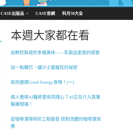
CASE出版品
CASE官網
科月50大全
本週大家都在看
由鮮奶製成的多樣美味——乳製品家族的探索
加一點鹽巴，讓沙士變瘋狂的祕密
如何選擇Good Energy食物！(一)
病人覺得AI醫師更有同理心？AI正在介入真實
醫療現場！
從咖啡漬得到的工程啟發 控制流體的咖啡環效
應