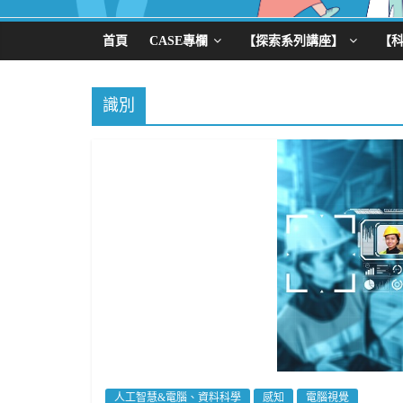
首頁
CASE專欄
【探索系列講座】
【
識別
人工智慧&電腦、資料科學
感知
電腦視覺