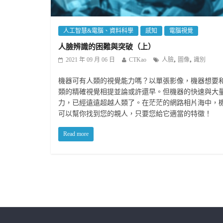
人工智慧&電腦、資料科學
感知
電腦視覺
人臉辨識的困難與突破（上）
,
,
2021 年 09 月 06 日
CTKao
人臉
圖像
識別
機器可有人類的視覺能力嗎？以單張影像，機器想要
類的精確視覺相提並論或許還早。但機器的快速與大
力，已經遠遠超越人類了。在茫茫的網路相片海中，
可以幫你找到您的親人，只要您給它適當的特徵！
Read more