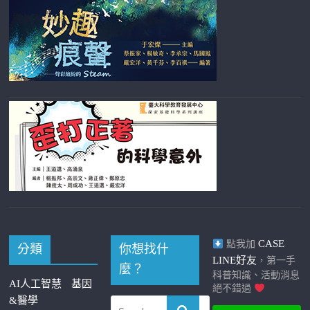
CASE
點我加
分類
你想找什
LINE好友
，第一手
麼？
科普知識、活動消息
AI人工智慧
基因
絕不錯過
&醫學