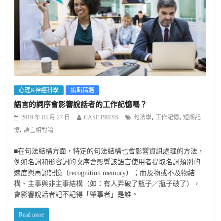
心理&神經科學
編輯精選
語言的詞序會影響說話者的工作記憶嗎？
,
,
2019 年 03 月 27 日
CASE PRESS
句法學
工作記憶
短期記
,
憶
語言相對論
■在句法結構方面，特定的句法結構也會影響資訊處理的方法，
例如名詞和形容詞的次序會影響該語言使用者提取名詞類別的
速度與再認記憶（recognition memory）；而及物或不及物結
構、主事與非主事結構（如：有人弄破了瓶子／瓶子破了），
會影響說話者記不記得「肇事者」是誰。
Read more