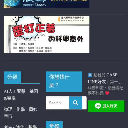
CASE
點我加
分類
你想找什
LINE好友
，第一手
麼？
科普知識、活動消息
AI人工智慧
基因
絕不錯過
&醫學
物理
化學
奧妙
宇宙
彙整
考古&演化
數學