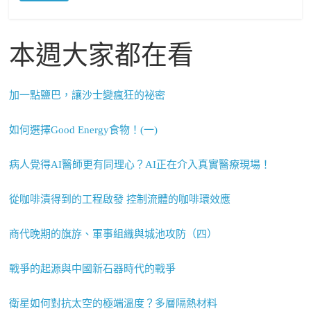
本週大家都在看
加一點鹽巴，讓沙士變瘋狂的祕密
如何選擇Good Energy食物！(一)
病人覺得AI醫師更有同理心？AI正在介入真實醫療現場！
從咖啡漬得到的工程啟發 控制流體的咖啡環效應
商代晚期的旗斿、軍事組織與城池攻防（四）
戰爭的起源與中國新石器時代的戰爭
衛星如何對抗太空的極端溫度？多層隔熱材料