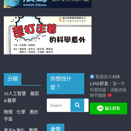
CASE
點我加
分類
你想找什
LINE好友
，第一手
麼？
科普知識、活動消息
AI人工智慧
基因
絕不錯過
&醫學
物理
化學
奧妙
宇宙
彙整
考古&演化
數學