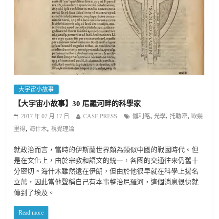
大宇宙小故事
【大宇宙小故事】30 尼羅河畔的科學家
,
,
,
2017 年 07 月 17 日
CASE PRESS
伽利略
光學
托勒密
歐幾
,
,
里得
海什木
視覺理論
就政治而言，當時的伊斯蘭世界頗為類似中國的戰國時代。但
是在文化上，由於宗教和語文的統一，各國的交通往來仍舊十
分密切。海什木雖然遠在伊朗，但由於他很早就在科學上揚名
立萬，因此當他聲稱自己有本事整治尼羅河，這個消息很快就
傳到了埃及。
Read more