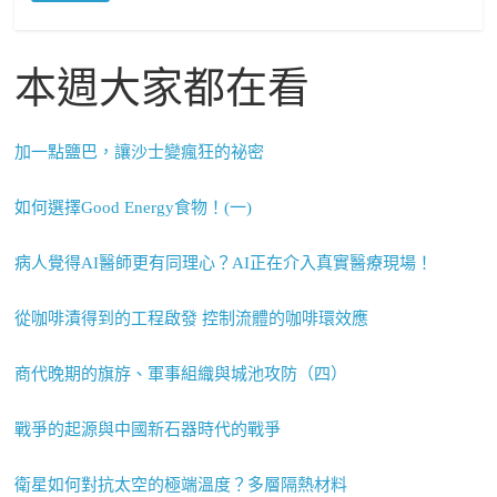
本週大家都在看
加一點鹽巴，讓沙士變瘋狂的祕密
如何選擇Good Energy食物！(一)
病人覺得AI醫師更有同理心？AI正在介入真實醫療現場！
從咖啡漬得到的工程啟發 控制流體的咖啡環效應
商代晚期的旗斿、軍事組織與城池攻防（四）
戰爭的起源與中國新石器時代的戰爭
衛星如何對抗太空的極端溫度？多層隔熱材料