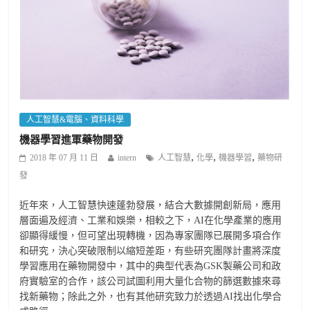
人工智慧&電腦、資料科學
機器學習進軍藥物開發
,
,
,
2018 年 07 月 11 日
intern
人工智慧
化學
機器學習
藥物研
發
近年來，人工智慧快速蓬勃發展，結合大數據開創新局，應用
層面遍及經濟、工業和娛樂，相較之下，AI在化學產業的應用
卻顯得緩慢，但可望出現轉機，因為專家團隊已展開多項合作
和研究，決心突破限制以縮短差距，有些研究團隊計畫將深度
學習應用在藥物開發中，其中的典型代表為GSK製藥公司和政
府實驗室的合作，該公司試圖利用大量化合物的篩選數據來尋
找新藥物；除此之外，也有其他研究致力於透過AI找出化學合