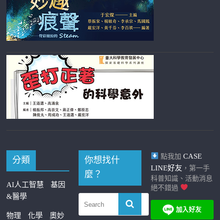
CASE
點我加
分類
你想找什
LINE好友
，第一手
麼？
科普知識、活動消息
AI人工智慧
基因
絕不錯過
&醫學
物理
化學
奧妙