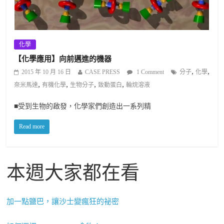
化學
【化學應用】向前邁進的機器
,
,
2015 年 10 月 16 日
CASE PRESS
1 Comment
分子
化學
,
,
,
,
奈米馬達
有機化學
生物分子
致動蛋白
輪烷溶液
■受到生物的啟發，化學家們創造出一系列精
Read more
本週大家都在看
加一點鹽巴，讓沙士變瘋狂的祕密