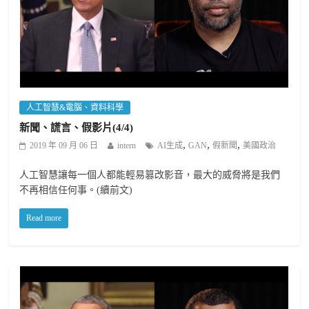
人工智慧&電腦、資料科學
新聞、謊言、假影片(4/4)
,
,
,
2019 年 09 月 06 日
intern
AI生成
GAN
假新聞
美國政治
人工智慧讓每一個人都能輕易篡改影音，最大的威脅將是我們
不再相信任何事。(續前文)
Read more