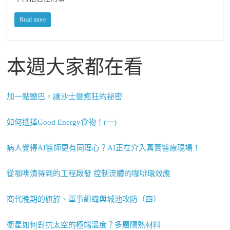
Read more
本週大家都在看
加一點鹽巴，讓沙士變瘋狂的祕密
如何選擇Good Energy食物！(一)
病人覺得AI醫師更有同理心？AI正在介入真實醫療現場！
從咖啡漬得到的工程啟發 控制流體的咖啡環效應
商代晚期的旗斿、軍事組織與城池攻防（四）
衛星如何對抗太空的極端溫度？多層隔熱材料