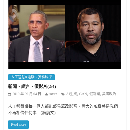
人工智慧&電腦、資料科學
新聞、謊言、假影片(2/4)
,
,
,
2019 年 09 月 04 日
intern
AI生成
GAN
假新聞
美國政治
人工智慧讓每一個人都能輕易篡改影音，最大的威脅將是我們
不再相信任何事。(續前文)
Read more