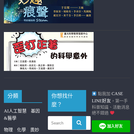
CASE
點我加
分類
你想找什
LINE好友
，第一手
麼？
科普知識、活動消息
AI人工智慧
基因
絕不錯過
&醫學
物理
化學
奧妙