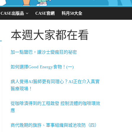
CASE出版品
CASE官網
科月50大全
本週大家都在看
加一點鹽巴，讓沙士變瘋狂的祕密
如何選擇Good Energy食物！(一)
病人覺得AI醫師更有同理心？AI正在介入真實
醫療現場！
從咖啡漬得到的工程啟發 控制流體的咖啡環效
應
商代晚期的旗斿、軍事組織與城池攻防（四）