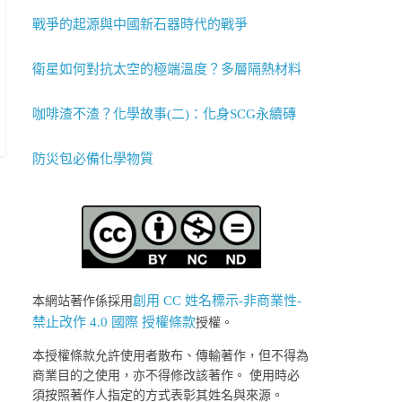
戰爭的起源與中國新石器時代的戰爭
衛星如何對抗太空的極端溫度？多層隔熱材料
咖啡渣不渣？化學故事(二)：化身SCG永續磚
防災包必備化學物質
創用 CC 姓名標示-非商業性-
本網站著作係採用
禁止改作 4.0 國際 授權條款
授權。
本授權條款允許使用者散布、傳輸著作，但不得為
商業目的之使用，亦不得修改該著作。 使用時必
須按照著作人指定的方式表彰其姓名與來源。