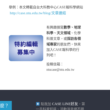
舉例：本文轉載自台大科教中心CASE報科學網站
http://case.ntu.edu.tw/blog/文章連結
有興趣撰寫
數學、地球
科學、天文領域
、化學
科普文章，或
採訪各領
域專家
的朋友們，快來
加入CASE報科學的行
列吧！
投稿信箱：
ntucase@ntu.edu.tw
CASE LINE好友
點我加
，第
麼？
一手科普知識、活動消息絕不錯