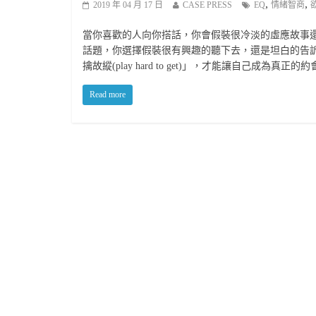
,
,
2019 年 04 月 17 日
CASE PRESS
EQ
情緒智商
當你喜歡的人向你搭話，你會假裝很冷淡的虛應故事
話題，你選擇假裝很有興趣的聽下去，還是坦白的告
擒故縱(play hard to get)」，才能讓自己成為真正
Read more