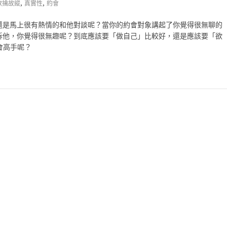
,
,
欲擒故縱
真實性
約會
還是馬上很有熱情的和他對談呢？當你的約會對象講起了你覺得很無聊的
訴他，你覺得很無趣呢？到底應該要「做自己」比較好，還是應該要「欲
的約會高手呢？