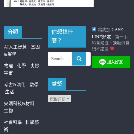
CASE
點我加
分類
你想找什
LINE好友
，第一手
麼？
科普知識、活動消息
AI人工智慧
基因
絕不錯過
&醫學
物理
化學
奧妙
宇宙
彙整
考古&演化
數學
生活
尖端科技&材料
生物
社會科學
科學藝
術