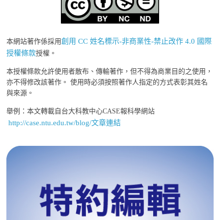
創用 CC 姓名標示-非商業性-禁止改作 4.0 國際
本網站著作係採用
授權條款
授權。
本授權條款允許使用者散布、傳輸著作，但不得為商業目的之使用，
亦不得修改該著作。 使用時必須按照著作人指定的方式表彰其姓名
與來源。
舉例：本文轉載自台大科教中心CASE報科學網站
http://case.ntu.edu.tw/blog/文章連結