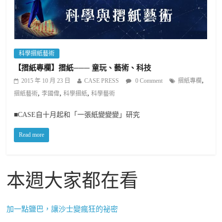
科學摺紙藝術
【摺紙專欄】摺紙─── 童玩、藝術、科技
,
2015 年 10 月 23 日
CASE PRESS
0 Comment
摺紙專欄
,
,
,
摺紙藝術
李國偉
科學摺紙
科學藝術
■CASE自十月起和「一張紙變變變」研究
Read more
本週大家都在看
加一點鹽巴，讓沙士變瘋狂的祕密