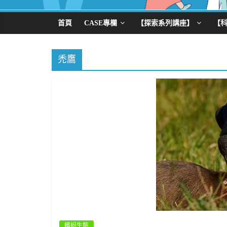
首頁
CASE專欄
【探索系列講座】
【
禿鷹
繽紛生態