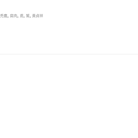
,
,
,
,
禿鷹
腐肉
鳶
鷲
黃貞祥