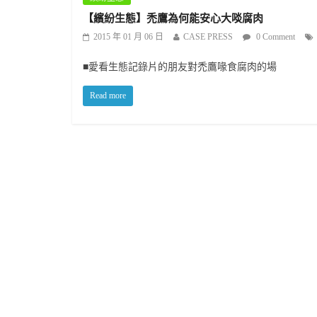
【繽紛生態】禿鷹為何能安心大啖腐肉
2015 年 01 月 06 日
CASE PRESS
0 Comment
■愛看生態記錄片的朋友對禿鷹喙食腐肉的場
Read more