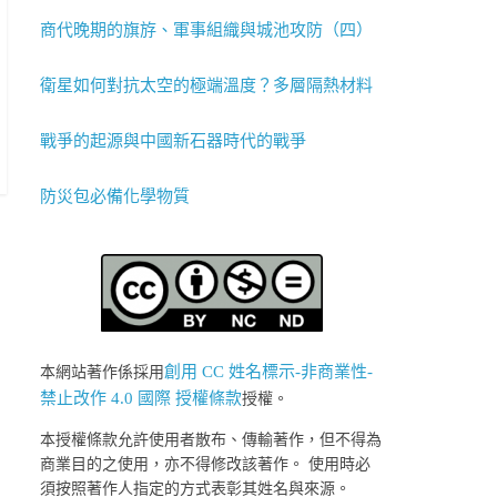
商代晚期的旗斿、軍事組織與城池攻防（四）
衛星如何對抗太空的極端溫度？多層隔熱材料
戰爭的起源與中國新石器時代的戰爭
防災包必備化學物質
創用 CC 姓名標示-非商業性-
本網站著作係採用
禁止改作 4.0 國際 授權條款
授權。
本授權條款允許使用者散布、傳輸著作，但不得為
商業目的之使用，亦不得修改該著作。 使用時必
須按照著作人指定的方式表彰其姓名與來源。