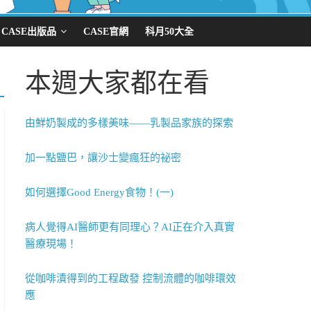
CASE出版品
CASE官網
科月50大全
本週大家都在看
由鮮奶製成的多樣美味——乳製品家族的探索
加一點鹽巴，讓沙士變瘋狂的祕密
如何選擇Good Energy食物！(一)
病人覺得AI醫師更有同理心？AI正在介入真實
醫療現場！
從咖啡漬得到的工程啟發 控制流體的咖啡環效
應