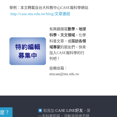
舉例：本文轉載自台大科教中心CASE報科學網站
http://case.ntu.edu.tw/blog/文章連結
有興趣撰寫
數學、地球
科學、天文領域
、化學
科普文章，或
採訪各領
域專家
的朋友們，快來
加入CASE報科學的行
列吧！
投稿信箱：
ntucase@ntu.edu.tw
CASE LINE好友
點我加
，第
麼？
一手科普知識、活動消息絕不錯