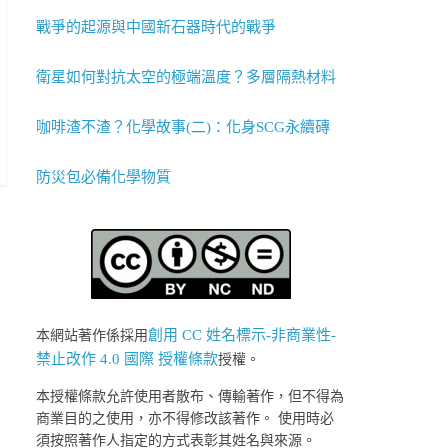
戰爭的起源與中國新石器時代的戰爭
衛星如何對抗太空的極端溫度？多層隔熱材料
咖啡渣不渣？化學故事(二)：化身SCG永續磚
防災包必備化學物質
創用 CC 姓名標示-非商業性-
本網站著作係採用
禁止改作 4.0 國際 授權條款
授權。
本授權條款允許使用者散布、傳輸著作，但不得為
商業目的之使用，亦不得修改該著作。 使用時必
須按照著作人指定的方式表彰其姓名與來源。