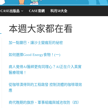
CASE出版品
CASE官網
科月50大全
本週大家都在看
加一點鹽巴，讓沙士變瘋狂的祕密
如何選擇Good Energy食物！(一)
病人覺得AI醫師更有同理心？AI正在介入真實
醫療現場！
從咖啡漬得到的工程啟發 控制流體的咖啡環效
應
商代晚期的旗斿、軍事組織與城池攻防（四）