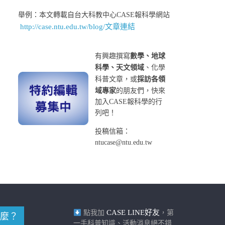
舉例：本文轉載自台大科教中心CASE報科學網站
http://case.ntu.edu.tw/blog/文章連結
有興趣撰寫
數學、地球
科學、天文領域
、化學
科普文章，或
採訪各領
域專家
的朋友們，快來
加入CASE報科學的行
列吧！
投稿信箱：
ntucase@ntu.edu.tw
CASE LINE好友
點我加
，第
麼？
一手科普知識、活動消息絕不錯