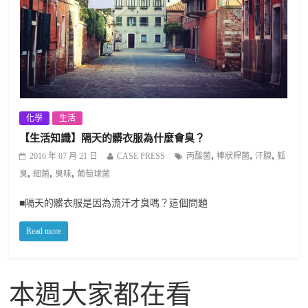
化學
生活
【生活知識】隔天的髒衣服為什麼會臭？
,
,
,
2016 年 07 月 21 日
CASE PRESS
丙酸菌
棒狀桿菌
汗腺
狐
,
,
,
臭
細菌
臭味
葡萄球菌
■隔天的髒衣服是因為流汗才臭嗎？這個問題
Read more
本週大家都在看