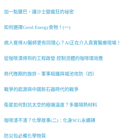
加一點鹽巴，讓沙士變瘋狂的祕密
如何選擇Good Energy食物！(一)
病人覺得AI醫師更有同理心？AI正在介入真實醫療現場！
從咖啡漬得到的工程啟發 控制流體的咖啡環效應
商代晚期的旗斿、軍事組織與城池攻防（四）
戰爭的起源與中國新石器時代的戰爭
衛星如何對抗太空的極端溫度？多層隔熱材料
咖啡渣不渣？化學故事(二)：化身SCG永續磚
防災包必備化學物質