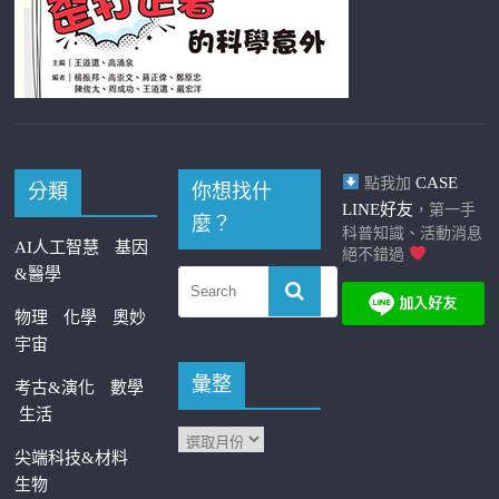
CASE
點我加
分類
你想找什
LINE好友
，第一手
麼？
科普知識、活動消息
AI人工智慧
基因
絕不錯過
&醫學
物理
化學
奧妙
宇宙
彙整
考古&演化
數學
生活
尖端科技&材料
生物