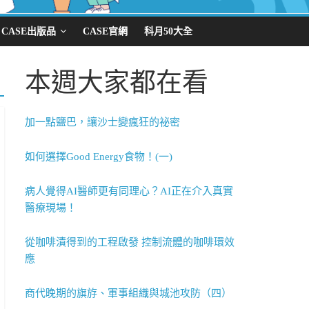
CASE出版品
CASE官網
科月50大全
本週大家都在看
加一點鹽巴，讓沙士變瘋狂的祕密
如何選擇Good Energy食物！(一)
病人覺得AI醫師更有同理心？AI正在介入真實
醫療現場！
從咖啡漬得到的工程啟發 控制流體的咖啡環效
應
商代晚期的旗斿、軍事組織與城池攻防（四）