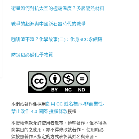
衛星如何對抗太空的極端溫度？多層隔熱材料
戰爭的起源與中國新石器時代的戰爭
咖啡渣不渣？化學故事(二)：化身SCG永續磚
防災包必備化學物質
創用 CC 姓名標示-非商業性-
本網站著作係採用
禁止改作 4.0 國際 授權條款
授權。
本授權條款允許使用者散布、傳輸著作，但不得為
商業目的之使用，亦不得修改該著作。 使用時必
須按照著作人指定的方式表彰其姓名與來源。