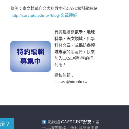
舉例：本文轉載自台大科教中心CASE報科學網站
http://case.ntu.edu.tw/blog/文章連結
有興趣撰寫
數學、地球
科學、天文領域
、化學
科普文章，或
採訪各領
域專家
的朋友們，快來
加入CASE報科學的行
列吧！
投稿信箱：
ntucase@ntu.edu.tw
CASE LINE好友
點我加
，第
麼？
一手科普知識、活動消息絕不錯