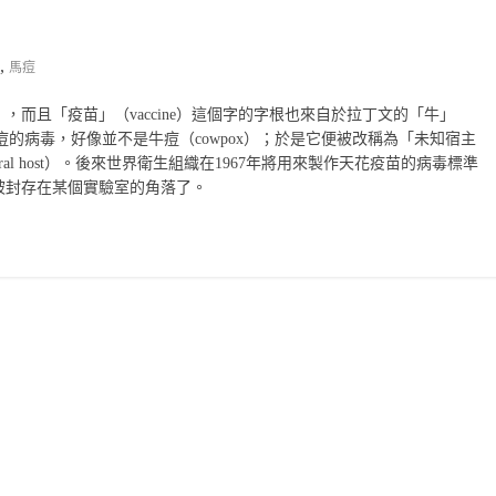
,
馬痘
而且「疫苗」（vaccine）這個字的字根也來自於拉丁文的「牛」
作牛痘的病毒，好像並不是牛痘（cowpox）；於是它便被改稱為「未知宿主
nown natural host）。後來世界衛生組織在1967年將用來製作天花疫苗的病毒標準
被封存在某個實驗室的角落了。