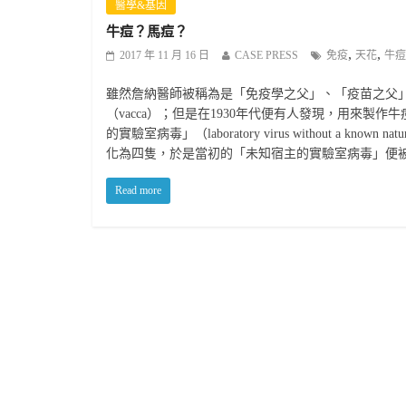
醫學&基因
牛痘？馬痘？
,
,
2017 年 11 月 16 日
CASE PRESS
免疫
天花
牛痘
雖然詹納醫師被稱為是「免疫學之父」、「疫苗之父」，
（vacca）；但是在1930年代便有人發現，用來製
的實驗室病毒」（laboratory virus without a k
化為四隻，於是當初的「未知宿主的實驗室病毒」便
Read more