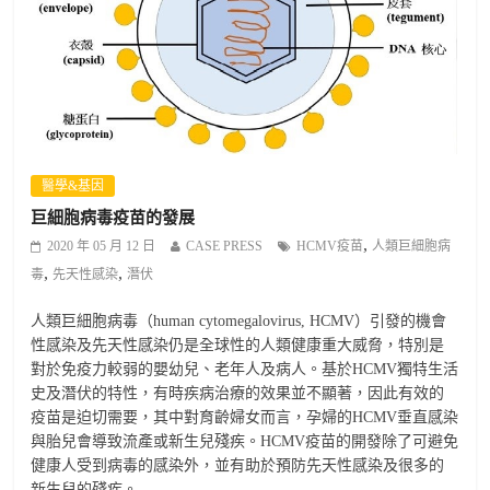
醫學&基因
巨細胞病毒疫苗的發展
,
2020 年 05 月 12 日
CASE PRESS
HCMV疫苗
人類巨細胞病
,
,
毒
先天性感染
潛伏
人類巨細胞病毒（human cytomegalovirus, HCMV）引發的機會
性感染及先天性感染仍是全球性的人類健康重大威脅，特別是
對於免疫力較弱的嬰幼兒、老年人及病人。基於HCMV獨特生活
史及潛伏的特性，有時疾病治療的效果並不顯著，因此有效的
疫苗是迫切需要，其中對育齡婦女而言，孕婦的HCMV垂直感染
與胎兒會導致流產或新生兒殘疾。HCMV疫苗的開發除了可避免
健康人受到病毒的感染外，並有助於預防先天性感染及很多的
新生兒的殘疾。