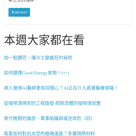
Read more
本週大家都在看
加一點鹽巴，讓沙士變瘋狂的祕密
如何選擇Good Energy食物！(一)
病人覺得AI醫師更有同理心？AI正在介入真實醫療現場！
從咖啡漬得到的工程啟發 控制流體的咖啡環效應
商代晚期的旗斿、軍事組織與城池攻防（四）
衛星如何對抗太空的極端溫度？多層隔熱材料