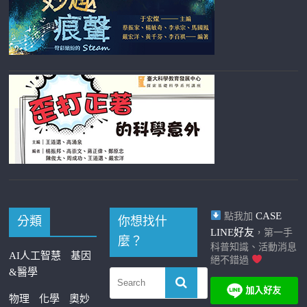
CASE
點我加
分類
你想找什
LINE好友
，第一手
麼？
科普知識、活動消息
AI人工智慧
基因
絕不錯過
&醫學
物理
化學
奧妙