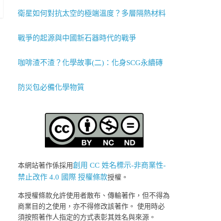
衛星如何對抗太空的極端溫度？多層隔熱材料
戰爭的起源與中國新石器時代的戰爭
咖啡渣不渣？化學故事(二)：化身SCG永續磚
防災包必備化學物質
創用 CC 姓名標示-非商業性-
本網站著作係採用
禁止改作 4.0 國際 授權條款
授權。
本授權條款允許使用者散布、傳輸著作，但不得為
商業目的之使用，亦不得修改該著作。 使用時必
須按照著作人指定的方式表彰其姓名與來源。