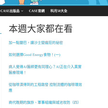
CASE出版品
CASE官網
科月50大全
本週大家都在看
加一點鹽巴，讓沙士變瘋狂的祕密
如何選擇Good Energy食物！(一)
病人覺得AI醫師更有同理心？AI正在介入真實
醫療現場！
從咖啡漬得到的工程啟發 控制流體的咖啡環效
應
商代晚期的旗斿、軍事組織與城池攻防（四）