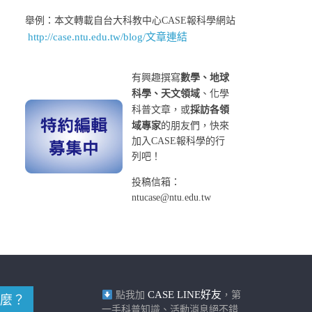
舉例：本文轉載自台大科教中心CASE報科學網站
http://case.ntu.edu.tw/blog/文章連結
有興趣撰寫
數學、地球
科學、天文領域
、化學
科普文章，或
採訪各領
域專家
的朋友們，快來
加入CASE報科學的行
列吧！
投稿信箱：
ntucase@ntu.edu.tw
CASE LINE好友
點我加
，第
麼？
一手科普知識、活動消息絕不錯