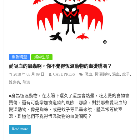
編輯精選
繽紛生態
愛吸血的蟲蟲啊，你不覺得恆溫動物的血燙嘴嗎？
,
,
,
,
2018 年 03 月 09 日
CASE PRESS
吸血
恆溫動物
溫血
蚊子
,
錐鼻蟲
降溫
■身為恆溫動物，在太陽下曬久了還是會熱暈，吃太燙的食物會
燙傷，還有可能增加食道癌的風險。那麼，對於那些愛吸血的
變溫動物，像是蜘蛛，或是蚊子等昆蟲來說，體溫常等於室
溫，難道他們不覺得恆溫動物的血燙嘴嗎？
Read more