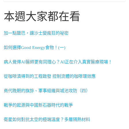
本週大家都在看
加一點鹽巴，讓沙士變瘋狂的祕密
如何選擇Good Energy食物！(一)
病人覺得AI醫師更有同理心？AI正在介入真實醫療現場！
從咖啡漬得到的工程啟發 控制流體的咖啡環效應
商代晚期的旗斿、軍事組織與城池攻防（四）
戰爭的起源與中國新石器時代的戰爭
衛星如何對抗太空的極端溫度？多層隔熱材料