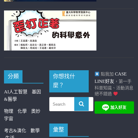
CASE
點我加
分類
你想找什
LINE好友
，第一手
麼？
科普知識、活動消息
AI人工智慧
基因
絕不錯過
&醫學
物理
化學
奧妙
宇宙
彙整
考古&演化
數學