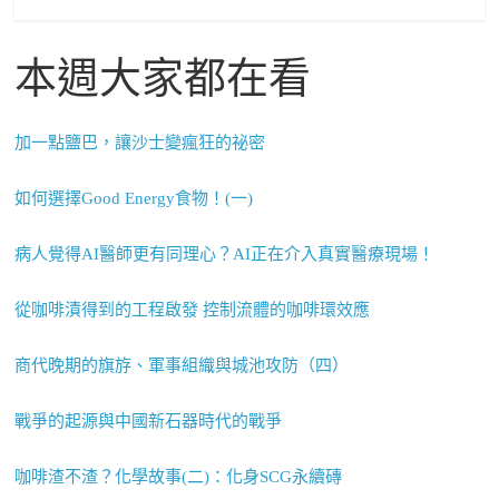
本週大家都在看
加一點鹽巴，讓沙士變瘋狂的祕密
如何選擇Good Energy食物！(一)
病人覺得AI醫師更有同理心？AI正在介入真實醫療現場！
從咖啡漬得到的工程啟發 控制流體的咖啡環效應
商代晚期的旗斿、軍事組織與城池攻防（四）
戰爭的起源與中國新石器時代的戰爭
咖啡渣不渣？化學故事(二)：化身SCG永續磚