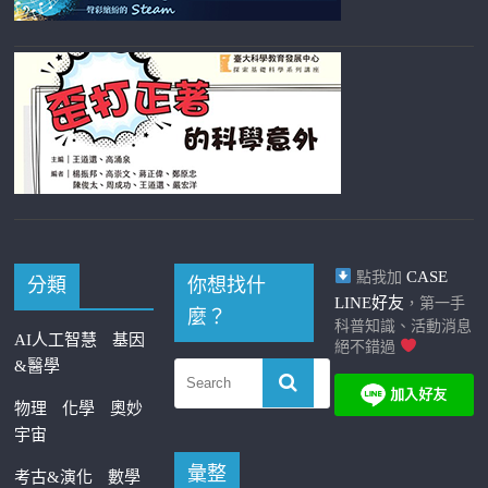
CASE
點我加
分類
你想找什
LINE好友
，第一手
麼？
科普知識、活動消息
AI人工智慧
基因
絕不錯過
&醫學
物理
化學
奧妙
宇宙
彙整
考古&演化
數學