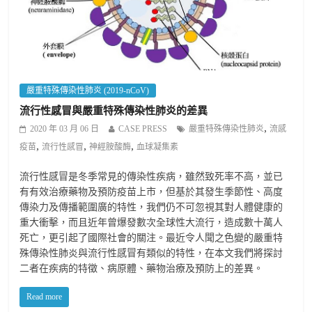
嚴重特殊傳染性肺炎 (2019-nCoV)
流行性感冒與嚴重特殊傳染性肺炎的差異
,
2020 年 03 月 06 日
CASE PRESS
嚴重特殊傳染性肺炎
流感
,
,
,
疫苗
流行性感冒
神經胺酸酶
血球凝集素
流行性感冒是冬季常見的傳染性疾病，雖然致死率不高，並已
有有效治療藥物及預防疫苗上市，但基於其發生季節性、高度
傳染力及傳播範圍廣的特性，我們仍不可忽視其對人體健康的
重大衝擊，而且近年曾爆發數次全球性大流行，造成數十萬人
死亡，更引起了國際社會的關注。最近令人聞之色變的嚴重特
殊傳染性肺炎與流行性感冒有類似的特性，在本文我們將探討
二者在疾病的特徵、病原體、藥物治療及預防上的差異。
Read more