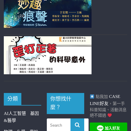
CASE
點我加
分類
你想找什
LINE好友
，第一手
麼？
科普知識、活動消息
AI人工智慧
基因
絕不錯過
&醫學