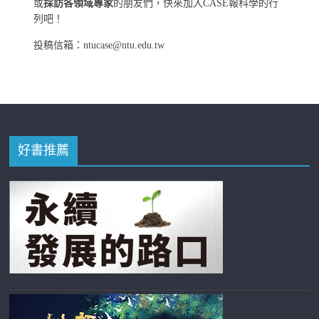
或
採訪各領域專家
的朋友們，快來加入CASE報科學的行
列吧！
投稿信箱：ntucase@ntu.edu.tw
好書推薦