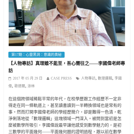
第17期：心靈黑洞：意識的奧秘
【人物專訪】真理雖不能至，吾心嚮往之——李國偉老師專
訪
,
,
2017 年 05 月 29 日
CASE PRESS
人物專訪
數理邏輯
李國
,
,
偉
歌德爾
涂林
在這個跨領域稀鬆平常的年代，在校學歷跟工作經歷不一定非
得走在同一條軌道上，甚至讀書讀到一半轉換領域也是常有的
事。然而打開李國偉老師的學經歷簡介，卻是難得一色清，乾
淨俐落地從「數理邏輯」這塊領域一門深入。被問到當初是怎
麼被數學所吸引，李國偉說最早讓他感受到數學魅力的，是初
三數學的平面幾何——平面幾何題的證明過程，跟以前在數學