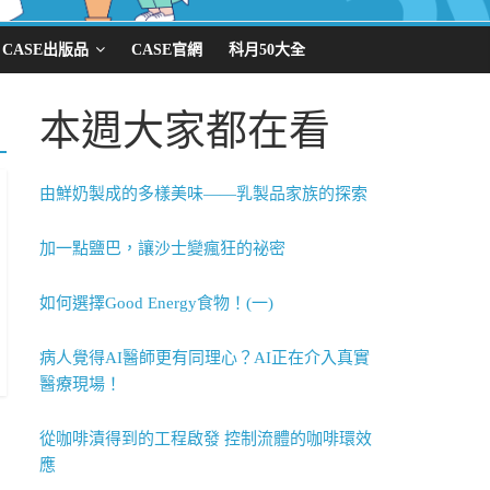
CASE出版品
CASE官網
科月50大全
本週大家都在看
由鮮奶製成的多樣美味——乳製品家族的探索
加一點鹽巴，讓沙士變瘋狂的祕密
如何選擇Good Energy食物！(一)
病人覺得AI醫師更有同理心？AI正在介入真實
醫療現場！
從咖啡漬得到的工程啟發 控制流體的咖啡環效
應