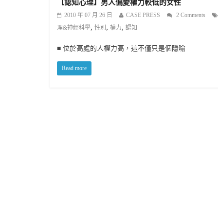
【認知心理】男人偏愛權力較低的女性
2010 年 07 月 26 日
CASE PRESS
2 Comments
,
,
,
理&神經科學
性別
權力
認知
■ 位於高處的人權力高，這不僅只是個隱喻
Read more