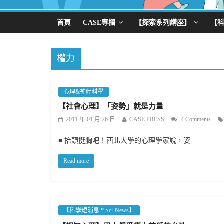
首頁
CASE專欄
【探索系列講座】
【
權力
心理&神經科學
【社會心理】「姿勢」就是力量
2011 年 01 月 26 日
CASE PRESS
4 Comments
■ 抬頭挺胸吧！西北大學的心理學家說，姿
Read more
【科學短消息 * Sci-News】