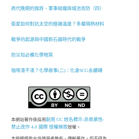
商代晚期的旗斿、軍事組織與城池攻防（四）
衛星如何對抗太空的極端溫度？多層隔熱材料
戰爭的起源與中國新石器時代的戰爭
防災包必備化學物質
咖啡渣不渣？化學故事(二)：化身SCG永續磚
創用 CC 姓名標示-非商業性-
本網站著作係採用
禁止改作 4.0 國際 授權條款
授權。
本授權條款允許使用者散布、傳輸著作，但不得為