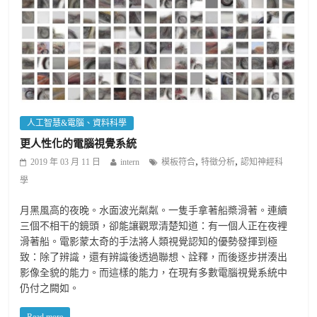
人工智慧&電腦、資料科學
更人性化的電腦視覺系統
,
,
2019 年 03 月 11 日
intern
模板符合
特徵分析
認知神經科
學
月黑風高的夜晚。水面波光粼粼。一隻手拿著船槳滑著。連續
三個不相干的鏡頭，卻能讓觀眾清楚知道：有一個人正在夜裡
滑著船。電影蒙太奇的手法將人類視覺認知的優勢發揮到極
致：除了辨識，還有辨識後透過聯想、詮釋，而後逐步拼湊出
影像全貌的能力。而這樣的能力，在現有多數電腦視覺系統中
仍付之闕如。
Read more