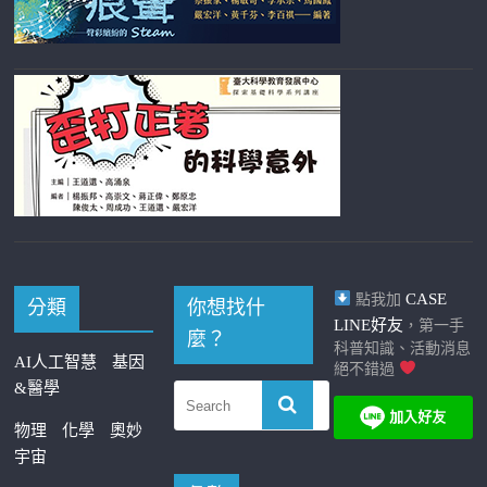
CASE
點我加
分類
你想找什
LINE好友
，第一手
麼？
科普知識、活動消息
AI人工智慧
基因
絕不錯過
&醫學
物理
化學
奧妙
宇宙