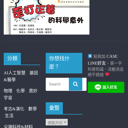
CASE
點我加
分類
你想找什
LINE好友
，第一手
麼？
科普知識、活動消息
AI人工智慧
基因
絕不錯過
&醫學
物理
化學
奧妙
宇宙
彙整
考古&演化
數學
生活
尖端科技&材料