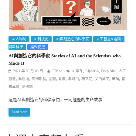
AI人物誌
AI科技史
AI與創造它的科學家
人工智慧&電腦、
資料科學
編輯精選
AI與創造它的科學家 Stories of AI and the Scientists who
Made It
,
,
,
2021 年 09 月 03 日
CTKao
AI寒冬
AlphaGo
Deep Blue
人工
,
,
,
,
,
,
,
,
,
智慧
吳恩達
喬姆斯基
圖靈
夏農
李飛飛
楊立昆
艾西莫夫
辛頓
霍
,
普菲爾
麥卡錫
這是AI與創造它的科學家們，一同經歷的生命故事。
Read more