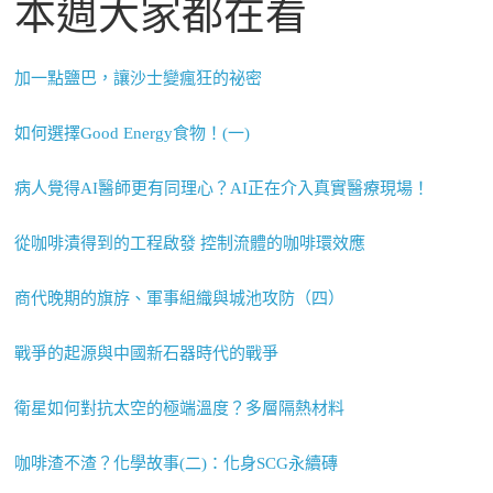
本週大家都在看
加一點鹽巴，讓沙士變瘋狂的祕密
如何選擇Good Energy食物！(一)
病人覺得AI醫師更有同理心？AI正在介入真實醫療現場！
從咖啡漬得到的工程啟發 控制流體的咖啡環效應
商代晚期的旗斿、軍事組織與城池攻防（四）
戰爭的起源與中國新石器時代的戰爭
衛星如何對抗太空的極端溫度？多層隔熱材料
咖啡渣不渣？化學故事(二)：化身SCG永續磚