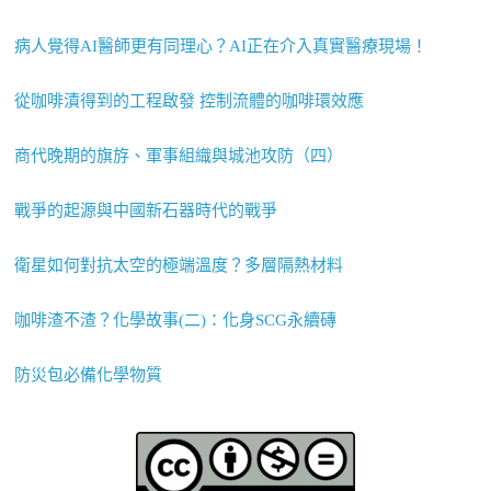
病人覺得AI醫師更有同理心？AI正在介入真實醫療現場！
從咖啡漬得到的工程啟發 控制流體的咖啡環效應
商代晚期的旗斿、軍事組織與城池攻防（四）
戰爭的起源與中國新石器時代的戰爭
衛星如何對抗太空的極端溫度？多層隔熱材料
咖啡渣不渣？化學故事(二)：化身SCG永續磚
防災包必備化學物質