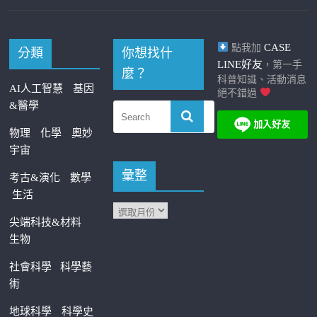
CASE
點我加
分類
你想找什
LINE好友
，第一手
麼？
科普知識、活動消息
AI人工智慧
基因
絕不錯過
&醫學
物理
化學
奧妙
宇宙
彙整
考古&演化
數學
生活
尖端科技&材料
生物
社會科學
科學藝
術
地球科學
科學史