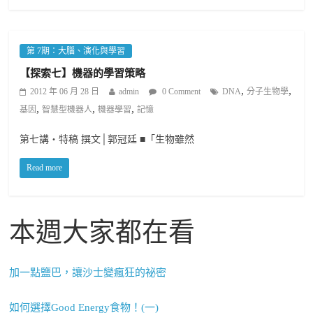
第 7期：大腦、演化與學習
【探索七】機器的學習策略
,
,
2012 年 06 月 28 日
admin
0 Comment
DNA
分子生物學
,
,
,
基因
智慧型機器人
機器學習
記憶
第七講‧特稿 撰文│郭冠廷 ■「生物雖然
Read more
本週大家都在看
加一點鹽巴，讓沙士變瘋狂的祕密
如何選擇Good Energy食物！(一)