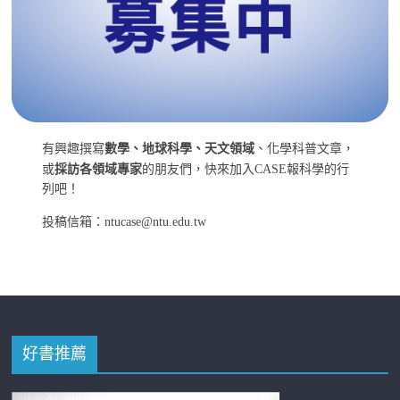
有興趣撰寫
數學、地球科學、天文領域
、化學科普文章，
或
採訪各領域專家
的朋友們，快來加入CASE報科學的行
列吧！
投稿信箱：ntucase@ntu.edu.tw
好書推薦