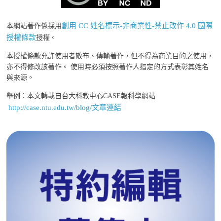
創用 CC 姓名標示-非商業性-禁止改作 4.0 國際
本網站著作係採用
授權條款
授權。
本授權條款允許使用者散布、傳輸著作，但不得為商業目的之使用，
亦不得修改該著作。 使用時必須按照著作人指定的方式表彰其姓名
與來源。
舉例：本文轉載自台大科教中心CASE報科學網站
http://case.ntu.edu.tw/blog/文章連結