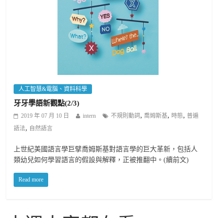
人工智慧&電腦、資料科學
牙牙學語新觀點(2/3)
,
,
,
2019 年 07 月 10 日
intern
不規則動詞
喬姆斯基
時態
普遍
,
語法
自然語言
上世紀美國語言學巨擘喬姆斯基對語言學的巨大革新，包括人
類幼兒如何學習語言的假設與解釋，正被推翻中。(續前文)
Read more