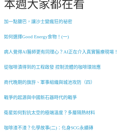
本週大家都在看
加一點鹽巴，讓沙士變瘋狂的祕密
如何選擇Good Energy食物！(一)
病人覺得AI醫師更有同理心？AI正在介入真實醫療現場！
從咖啡漬得到的工程啟發 控制流體的咖啡環效應
商代晚期的旗斿、軍事組織與城池攻防（四）
戰爭的起源與中國新石器時代的戰爭
衛星如何對抗太空的極端溫度？多層隔熱材料
咖啡渣不渣？化學故事(二)：化身SCG永續磚