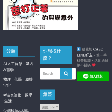
CASE
點我加
分類
你想找什
LINE好友
，第一手
麼？
科普知識、活動消息
AI人工智慧
基因
絕不錯過
&醫學
物理
化學
奧妙
宇宙
彙整
考古&演化
數學
生活
尖端科技&材料