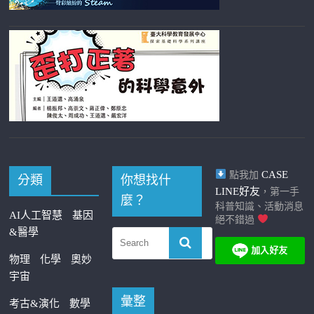
CASE
點我加
分類
你想找什
LINE好友
，第一手
麼？
科普知識、活動消息
AI人工智慧
基因
絕不錯過
&醫學
物理
化學
奧妙
宇宙
彙整
考古&演化
數學