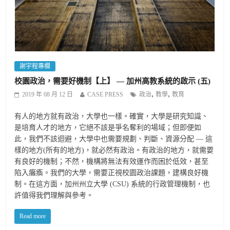
謝宇程專欄
校園政治，需要好機制【上】 — 加州高教系統的啟示 (五)
,
,
2019 年 08 月 12 日
CASE PRESS
政治
教學
教育
有人的地方就有政治，大學也一樣。確實，大學是研究知識、
是培育人才的地方，它絕不該是爭名奪利的場域；但即便如
此，我們不該迴避，大學中也需要規劃、判斷、資源分配 — 這
樣的地方(所有的地方)，就必然有政治。有政治的地方，就需要
有良好的機制；不然，機構將無法有效運作而困於低效，甚至
陷入癱瘓。我們的大學，需要正視校園政治課題，建構良好機
制。在這方面，加州州立大學 (CSU) 系統的行政管理機制，也
許值得我們理解與參考。
Read more