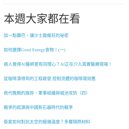
本週大家都在看
加一點鹽巴，讓沙士變瘋狂的祕密
如何選擇Good Energy食物！(一)
病人覺得AI醫師更有同理心？AI正在介入真實醫療現場！
從咖啡漬得到的工程啟發 控制流體的咖啡環效應
商代晚期的旗斿、軍事組織與城池攻防（四）
戰爭的起源與中國新石器時代的戰爭
衛星如何對抗太空的極端溫度？多層隔熱材料