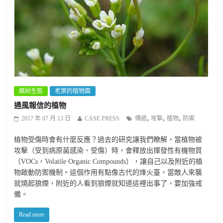
繽紛生態
老葉的植物園
通風報信的植物
,
,
,
2017 年 07 月 13 日
CASE PRESS
傳遞
攻擊
植物
防禦
植物受傷時會有什麼反應？過去的研究讓我們瞭解，當植物被
攻擊（受到病原菌感染、受傷）時，會釋放出揮發性有機物質
（VOCs，Volatile Organic Compounds），讓自己以及附近的植
物啟動防禦機制。這個作用有點像古代的烽火臺，當敵人來襲
就燒起狼煙，附近的人看到狼煙就知道這裡出事了，要加強戒
備。
Read more