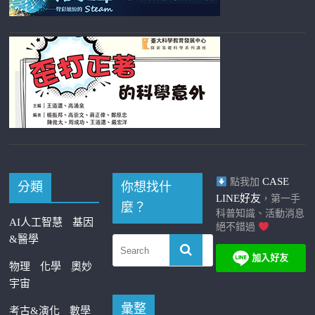
CASE
點我加
分類
你想找什
LINE好友
，第一手
麼？
科普知識、活動消息
AI人工智慧
基因
絕不錯過
&醫學
物理
化學
奧妙
宇宙
彙整
考古&演化
數學