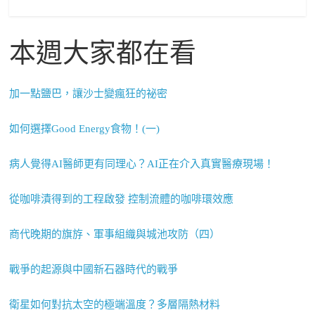
本週大家都在看
加一點鹽巴，讓沙士變瘋狂的祕密
如何選擇Good Energy食物！(一)
病人覺得AI醫師更有同理心？AI正在介入真實醫療現場！
從咖啡漬得到的工程啟發 控制流體的咖啡環效應
商代晚期的旗斿、軍事組織與城池攻防（四）
戰爭的起源與中國新石器時代的戰爭
衛星如何對抗太空的極端溫度？多層隔熱材料