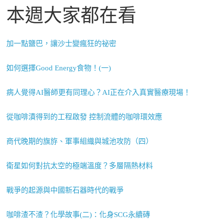
本週大家都在看
加一點鹽巴，讓沙士變瘋狂的祕密
如何選擇Good Energy食物！(一)
病人覺得AI醫師更有同理心？AI正在介入真實醫療現場！
從咖啡漬得到的工程啟發 控制流體的咖啡環效應
商代晚期的旗斿、軍事組織與城池攻防（四）
衛星如何對抗太空的極端溫度？多層隔熱材料
戰爭的起源與中國新石器時代的戰爭
咖啡渣不渣？化學故事(二)：化身SCG永續磚