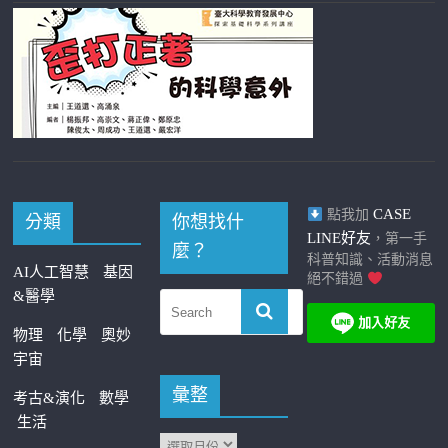
CASE
點我加
分類
你想找什
LINE好友
，第一手
麼？
科普知識、活動消息
AI人工智慧
基因
絕不錯過
&醫學
物理
化學
奧妙
宇宙
彙整
考古&演化
數學
生活