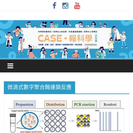
微滴式數字聚合酶連鎖反應