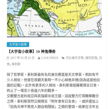
大宇宙小故事
【大宇宙小故事】10 神鬼傳奇
,
,
2017 年 03 月 02 日
CASE PRESS
巴比倫天文學
幾何定理
日
,
食
泰利斯
除了哲學家，泰利斯最有名的身份應當是天文學家。例如有不
少人相信，他曾在夜觀天象時一不小心掉進井裡(因為這是柏拉
圖的記載)。此外有更多的人相信，泰利斯曾經藉著預言日食，
終止了一場至少長達六年的戰爭。
交戰雙方是利底亞與其強鄰米底王國，話說雙方打得難解難分
之際，泰利斯突然公開預言「明年會有日全食」，或許還加上
「因為天神不樂見人類自相殘殺」之類的警語。結果在次年五