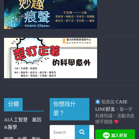
CASE
點我加
分類
你想找什
LINE好友
，第一手
麼？
科普知識、活動消息
AI人工智慧
基因
絕不錯過
&醫學