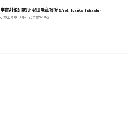
究所 梶田隆章教授 (Prof. Kajita Takaaki)
,
,
,
子
梶田隆章
神岡
諾貝爾物理獎