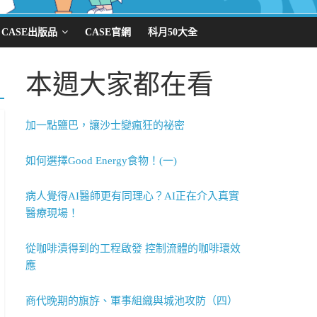
CASE出版品
CASE官網
科月50大全
本週大家都在看
加一點鹽巴，讓沙士變瘋狂的祕密
如何選擇Good Energy食物！(一)
病人覺得AI醫師更有同理心？AI正在介入真實
醫療現場！
從咖啡漬得到的工程啟發 控制流體的咖啡環效
應
商代晚期的旗斿、軍事組織與城池攻防（四）