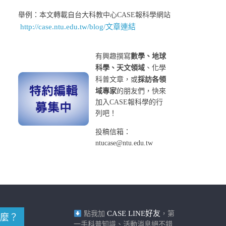
舉例：本文轉載自台大科教中心CASE報科學網站
http://case.ntu.edu.tw/blog/文章連結
有興趣撰寫
數學、地球
科學、天文領域
、化學
科普文章，或
採訪各領
域專家
的朋友們，快來
加入CASE報科學的行
列吧！
投稿信箱：
ntucase@ntu.edu.tw
CASE LINE好友
點我加
，第
麼？
一手科普知識、活動消息絕不錯