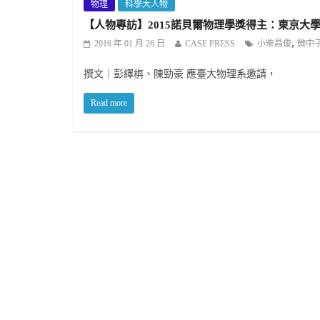
物理
科學大人物
【人物專訪】2015諾貝爾物理學獎得主：東京大學宇宙射線研
,
2016 年 01 月 26 日
CASE PRESS
小柴昌俊
微中
撰文｜彭繹栴、陳勁豪 應臺大物理系邀請，
Read more