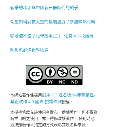
戰爭的起源與中國新石器時代的戰爭
衛星如何對抗太空的極端溫度？多層隔熱材料
咖啡渣不渣？化學故事(二)：化身SCG永續磚
防災包必備化學物質
創用 CC 姓名標示-非商業性-
本網站著作係採用
禁止改作 4.0 國際 授權條款
授權。
本授權條款允許使用者散布、傳輸著作，但不得為
商業目的之使用，亦不得修改該著作。 使用時必
須按照著作人指定的方式表彰其姓名與來源。