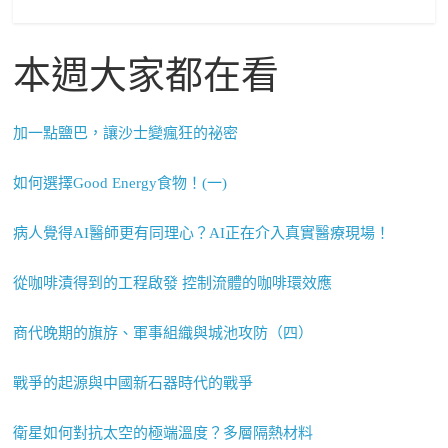
本週大家都在看
加一點鹽巴，讓沙士變瘋狂的祕密
如何選擇Good Energy食物！(一)
病人覺得AI醫師更有同理心？AI正在介入真實醫療現場！
從咖啡漬得到的工程啟發 控制流體的咖啡環效應
商代晚期的旗斿、軍事組織與城池攻防（四）
戰爭的起源與中國新石器時代的戰爭
衛星如何對抗太空的極端溫度？多層隔熱材料