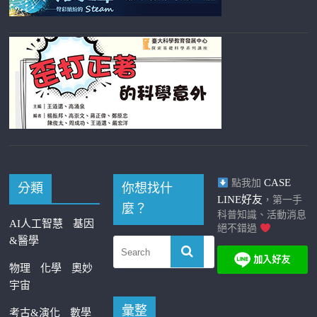
CASE
點我加
分類
你想找什
LINE好友
，第一手
麼？
科普知識、活動消息
AI人工智慧
基因
絕不錯過
&醫學
物理
化學
奧妙
宇宙
彙整
考古&演化
數學