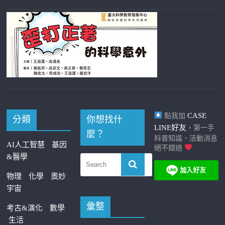
CASE
點我加
分類
你想找什
LINE好友
，第一手
麼？
科普知識、活動消息
AI人工智慧
基因
絕不錯過
&醫學
物理
化學
奧妙
宇宙
彙整
考古&演化
數學
生活