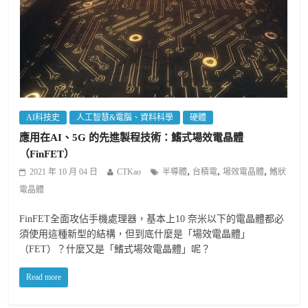
AI科技史
人工智慧&電腦、資料科學
硬體
應用在AI、5G 的先進製程技術：鰭式場效電晶體
（FinFET）
,
,
,
2021 年 10 月 04 日
CTKao
半導體
台積電
場效電晶體
鰭狀
電晶體
FinFET全面攻佔手機處理器，基本上10 奈米以下的電晶體都必
須使用這種新型的結構，但到底什麼是「場效電晶體」
（FET）？什麼又是「鰭式場效電晶體」呢？
Read more