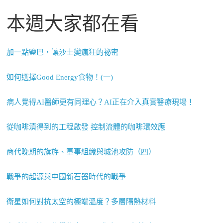
本週大家都在看
加一點鹽巴，讓沙士變瘋狂的祕密
如何選擇Good Energy食物！(一)
病人覺得AI醫師更有同理心？AI正在介入真實醫療現場！
從咖啡漬得到的工程啟發 控制流體的咖啡環效應
商代晚期的旗斿、軍事組織與城池攻防（四）
戰爭的起源與中國新石器時代的戰爭
衛星如何對抗太空的極端溫度？多層隔熱材料