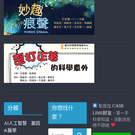
CASE
點我加
分類
你想找什
LINE好友
，第一手
麼？
科普知識、活動消息
AI人工智慧
基因
絕不錯過
&醫學