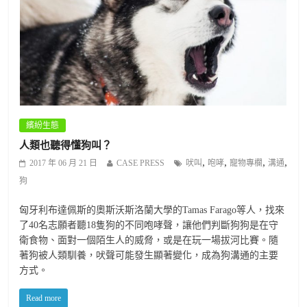
繽紛生態
人類也聽得懂狗叫？
,
,
,
,
2017 年 06 月 21 日
CASE PRESS
吠叫
咆哮
寵物專欄
溝通
狗
匈牙利布達佩斯的奧斯沃斯洛蘭大學的Tamas Farago等人，找來
了40名志願者聽18隻狗的不同咆哮聲，讓他們判斷狗狗是在守
衛食物、面對一個陌生人的威脅，或是在玩一場拔河比賽。隨
著狗被人類馴養，吠聲可能發生顯著變化，成為狗溝通的主要
方式。
Read more