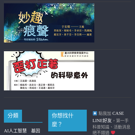
CASE
點我加
分類
你想找什
LINE好友
，第一手
麼？
科普知識、活動消息
AI人工智慧
基因
絕不錯過