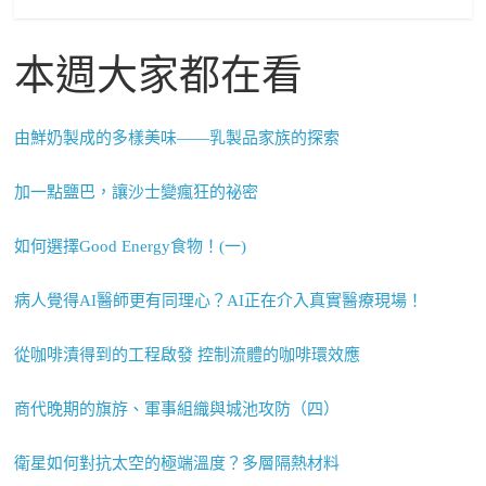
本週大家都在看
由鮮奶製成的多樣美味——乳製品家族的探索
加一點鹽巴，讓沙士變瘋狂的祕密
如何選擇Good Energy食物！(一)
病人覺得AI醫師更有同理心？AI正在介入真實醫療現場！
從咖啡漬得到的工程啟發 控制流體的咖啡環效應
商代晚期的旗斿、軍事組織與城池攻防（四）
衛星如何對抗太空的極端溫度？多層隔熱材料