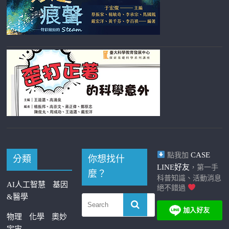
CASE
點我加
分類
你想找什
LINE好友
，第一手
麼？
科普知識、活動消息
AI人工智慧
基因
絕不錯過
&醫學
物理
化學
奧妙
宇宙