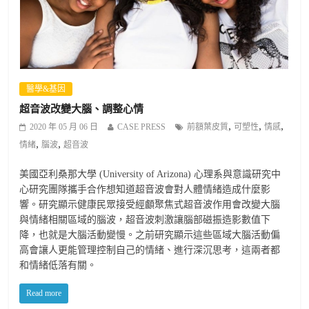
醫學&基因
超音波改變大腦、調整心情
,
,
,
2020 年 05 月 06 日
CASE PRESS
前額葉皮質
可塑性
情感
,
,
情緒
腦波
超音波
美國亞利桑那大學 (University of Arizona) 心理系與意識研究中
心研究團隊攜手合作想知道超音波會對人體情緒造成什麼影
響。研究顯示健康民眾接受經顱聚焦式超音波作用會改變大腦
與情緒相關區域的腦波，超音波刺激讓腦部磁振造影數值下
降，也就是大腦活動變慢。之前研究顯示這些區域大腦活動偏
高會讓人更能管理控制自己的情緒、進行深沉思考，這兩者都
和情緒低落有關。
Read more