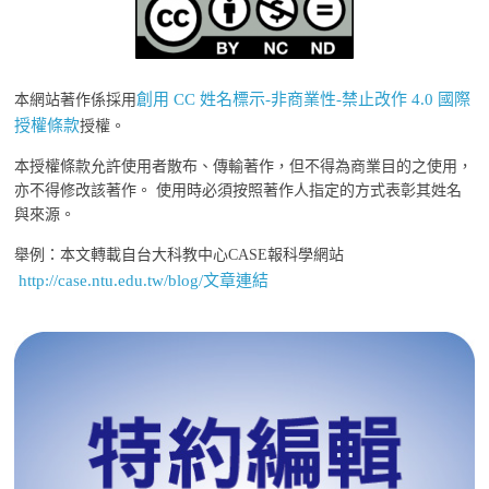
創用 CC 姓名標示-非商業性-禁止改作 4.0 國際
本網站著作係採用
授權條款
授權。
本授權條款允許使用者散布、傳輸著作，但不得為商業目的之使用，
亦不得修改該著作。 使用時必須按照著作人指定的方式表彰其姓名
與來源。
舉例：本文轉載自台大科教中心CASE報科學網站
http://case.ntu.edu.tw/blog/文章連結