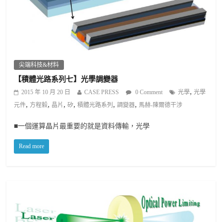
尖端科技&材料
【積體光路系列七】光學調變器
,
2015 年 10 月 20 日
CASE PRESS
0 Comment
光學
光學
,
,
,
,
,
,
元件
方程毅
晶片
矽
積體光路系列
調變器
馬赫-陳爾德干涉
■一個運算晶片最重要的就是資料傳輸，光學
Read more