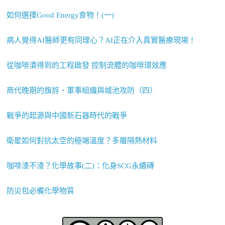
如何選擇Good Energy食物！(一)
病人覺得AI醫師更有同理心？AI正在介入真實醫療現場！
從咖啡漬得到的工程啟發 控制流體的咖啡環效應
商代晚期的旗斿、軍事組織與城池攻防（四）
戰爭的起源與中國新石器時代的戰爭
衛星如何對抗太空的極端溫度？多層隔熱材料
咖啡渣不渣？化學故事(二)：化身SCG永續磚
防災包必備化學物質