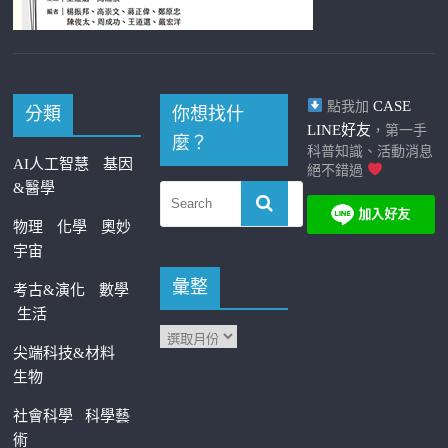
CASE
點我加
分類
你想找什
LINE好友
，第一手
麼？
科普知識、活動消息
AI人工智慧
基因
絕不錯過
&醫學
物理
化學
奧妙
宇宙
彙整
考古&演化
數學
生活
尖端科技&材料
生物
社會科學
科學藝
術