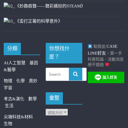
CASE
點我加
分類
你想找什
LINE好友
，第一手
麼？
科普知識、活動消息
AI人工智慧
基因
絕不錯過
&醫學
物理
化學
奧妙
宇宙
彙整
考古&演化
數學
生活
尖端科技&材料
生物