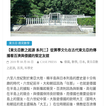
東北亞 遇見數學
【東北亞數之起源 系列二】從算學文化在古代東北亞的傳
播看百濟與倭國的堅定友誼
,
,
,
2019 年 08 月 06 日
CASE PRESS
倭國
數學
日本
東北亞數
,
,
之起源
百濟
科學史
六至八世紀對於東亞大陸、韓半島與日本列島的歷史是十分有
趣的時代。六世紀前半，大和朝廷因為「任那」，也就是倭國
在半島上的據點，與新羅起衝突。百濟則因為與新羅、高句麗
在半島上的競合，與倭國保持良好關係，而倭國也需要這個半
島上的盟友。在六世紀中葉，大致是倭國的欽明大王（當時大
和朝廷的君主還稱為「大王」）在位時期前後，佛教從百濟傳