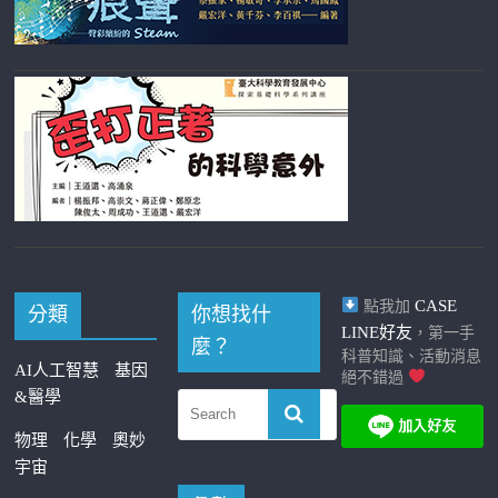
CASE
點我加
分類
你想找什
LINE好友
，第一手
麼？
科普知識、活動消息
AI人工智慧
基因
絕不錯過
&醫學
物理
化學
奧妙
宇宙