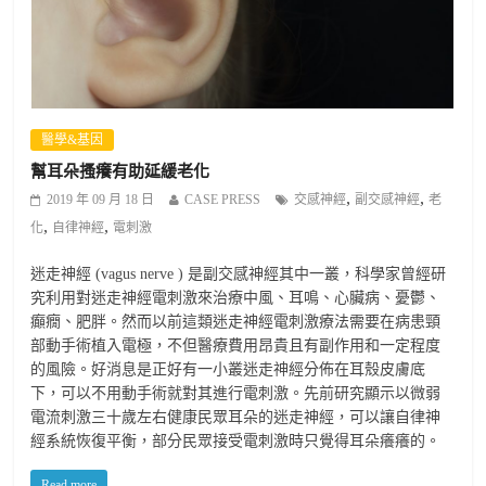
醫學&基因
幫耳朵搔癢有助延緩老化
,
,
2019 年 09 月 18 日
CASE PRESS
交感神經
副交感神經
老
,
,
化
自律神經
電刺激
迷走神經 (vagus nerve ) 是副交感神經其中一叢，科學家曾經研
究利用對迷走神經電刺激來治療中風、耳鳴、心臟病、憂鬱、
癲癇、肥胖。然而以前這類迷走神經電刺激療法需要在病患頸
部動手術植入電極，不但醫療費用昂貴且有副作用和一定程度
的風險。好消息是正好有一小叢迷走神經分佈在耳殼皮膚底
下，可以不用動手術就對其進行電刺激。先前研究顯示以微弱
電流刺激三十歲左右健康民眾耳朵的迷走神經，可以讓自律神
經系統恢復平衡，部分民眾接受電刺激時只覺得耳朵癢癢的。
Read more