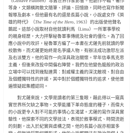
（Gustave Flaubert）等舊世界作家影響。他創作不輟、著作
等身，文類橫跨散文隨筆、評論、回憶錄，同時也寫作新聞
報導及劇本。但他最有名的還是長篇小說，小說處女作《英
雄的時代》（
The Time of the Hero
, 1963）的出版使他聲名
鵲起。這部小說取材自他就讀利馬（Lima）一所軍事學校
的親身經歷，大力抨擊秘魯軍事傳統及社會的僵化。為了回
應小說中的攻訐，秘魯軍方編了一本書在尤薩先前就讀的學
校散佈，而尤薩更始終是名爭議人物，有辦法成功激怒左派
及右派雙方。他的寫作一向深具政治關懷。早年信奉馬克思
主義，但後來改投中間偏右陣營。我們在他變色龍般的政治
立場中可以找到幾點連貫：對威權主義的深沈敵視、對自由
及個體獨特性的許諾，其中對於個體獨特性的追求，使他普
遍懷疑起集體認同。
對尤薩來說，文學是讀者的第三隻眼，藉此得以一窺真
實世界所欠缺之事物。文學能播下革命態度的種子，而偉大
的小說更令人對不可能的事情心生渴望。尤薩的寫作深具實
驗性，他探索不同的文學技法，表現於敘事模式、時間流逝
的刻劃，出入於紀實與虛構之間。他的長篇小說亦相當多