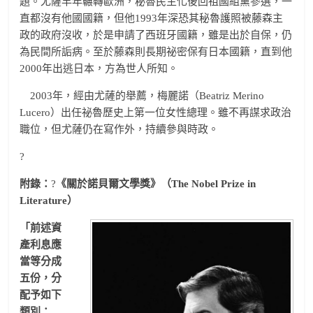
題。尤薩早年輾轉歐洲，秘魯民主化後回祖國組黨參選，一
直都沒有他國國籍，但他1993年深恐其秘魯護照被藤森主
政的政府沒收，於是申請了西班牙國籍，雖是出於自保，仍
為民間所詬病。至於藤森則長期祕密保有日本國籍，直到他
2000年出逃日本，方為世人所知。
2003年，經由尤薩的舉薦，梅麗諾（Beatriz Merino
Lucero）出任祕魯歷史上第一位女性總理。雖不再謀求政治
職位，但尤薩仍在寫作外，持續參與時政。
?
附錄：
?
《關於諾貝爾文學獎》（The Nobel Prize in
Literature）
「前述資
產利息應
當等分成
五份，分
配予如下
類別：…