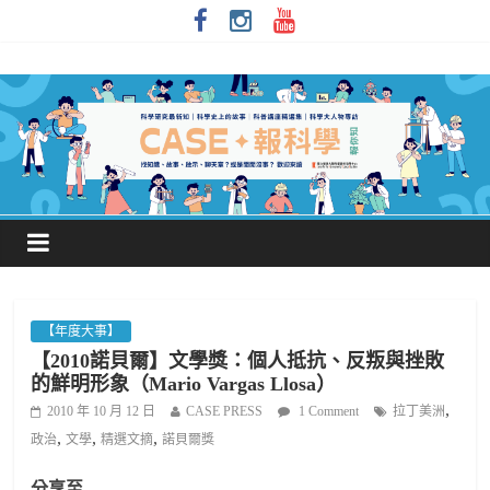
【年度大事】
【2010諾貝爾】文學獎：個人抵抗、反叛與挫敗
的鮮明形象（Mario Vargas Llosa）
,
2010 年 10 月 12 日
CASE PRESS
1 Comment
拉丁美洲
,
,
,
政治
文學
精選文摘
諾貝爾獎
分享至