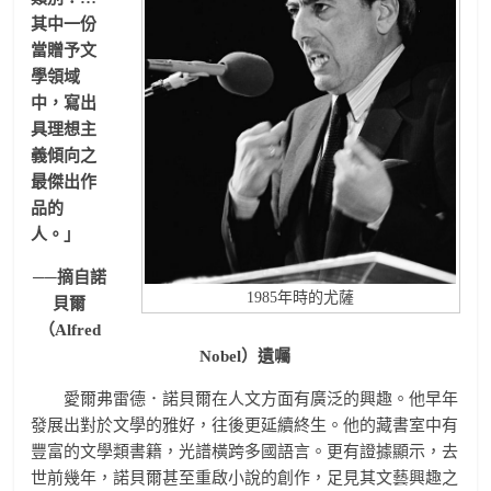
其中一份
當贈予文
學領域
中，寫出
具理想主
義傾向之
最傑出作
品的
人。」
──摘自諾
1985年時的尤薩
貝爾
（Alfred
Nobel）遺囑
愛爾弗雷德．諾貝爾在人文方面有廣泛的興趣。他早年
發展出對於文學的雅好，往後更延續終生。他的藏書室中有
豐富的文學類書籍，光譜橫跨多國語言。更有證據顯示，去
世前幾年，諾貝爾甚至重啟小說的創作，足見其文藝興趣之