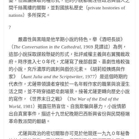
變，但無論採取何種形式，他的小說都關注在政治與個人之
間千絲萬縷的關聯，並對國族私歷史（private hostories of
nations）多所探究。
?
嚴肅性與黑暗是他早期小說的特色。舉《酒吧長談》
（
The Conversation in the Cathedral
, 1969 見譯註）為例，
這部小說採取謀殺懸疑的形式，批評威權主義與右翼獨裁政
府。時序進入七０年代，尤薩寫了幾部戲耍、喜劇性格較強
的小說，充斥濃厚的諷刺與戲仿元素。《胡莉婭姨媽與作
家》（
Aunt Julia and the Scriptwriter
, 1977）是這個時期的
代表作，尤薩帶領讀者穿梭於一名年輕作家的職業與浪漫生
活之間，並不時穿插肥皂劇場景。接著尤薩更轉向歷史小說
的寫作，《世界末日之戰》（
The War of the End of the
World
, 1981）揭露狂熱盲信、自我欺騙與暴力，小說情節
出自真實事件，描述十九世紀晚期巴西新興省份與民間極端
革命教派間的齟齬。
尤薩與政治的密切關聯亦可見於他競逐一九九０年秘魯