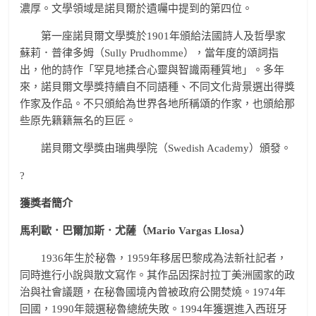
濃厚。文學領域是諾貝爾於遺囑中提到的第四位。
第一座諾貝爾文學獎於1901年頒給法國詩人及哲學家
蘇莉．普律多姆（Sully Prudhomme），當年度的頌詞指
出，他的詩作「罕見地揉合心靈與智識兩種質地」。多年
來，諾貝爾文學獎持續自不同語種、不同文化背景選出得獎
作家及作品。不只頒給為世界各地所稱頌的作家，也頒給那
些原先籍籍無名的巨匠。
諾貝爾文學獎由瑞典學院（Swedish Academy）頒發。
?
獲獎者簡介
馬利歐．巴爾加斯．尤薩（Mario Vargas Llosa）
1936年生於秘魯，1959年移居巴黎成為法新社記者，
同時進行小說與散文寫作。其作品因探討拉丁美洲國家的政
治與社會議題，在秘魯國境內曾被政府公開焚燒。1974年
回國，1990年競選秘魯總統失敗。1994年獲選進入西班牙