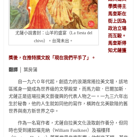
學獎得主
馬奎斯在
街上因為
政治立場
尤薩小說書封：山羊的盛宴（La fiesta del
而互毆。
chivo）。台灣未出。
馬奎斯得
知尤薩獲
獎後，在推特撰文說「現在我們平手了」。
翻譯
│ 葉房蒲
自一九六０年代起，創造力的浪潮席捲拉美文壇，該地
區搖身一變成為世界級的文學殿堂，而馬力歐．巴爾加斯．
尤薩正是這場拉美文藝復興的代表人物之一。一九三六年出
生於秘魯，他的人生就如同他的寫作，橫跨在北美歐陸的舊
世界與南方新世界之中。
作為一名寫作者，尤薩自拉美文化汲取創作養分，但同
時也受到諸如福克納（William Faulkner）及福樓拜