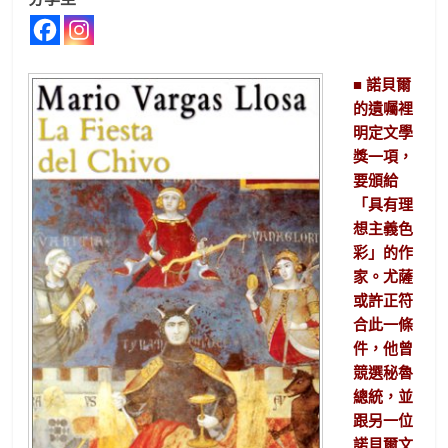
■ 諾貝爾
的遺囑裡
明定文學
獎一項，
要頒給
「具有理
想主義色
彩」的作
家。尤薩
或許正符
合此一條
件，他曾
競選秘魯
總統，並
跟另一位
諾貝爾文