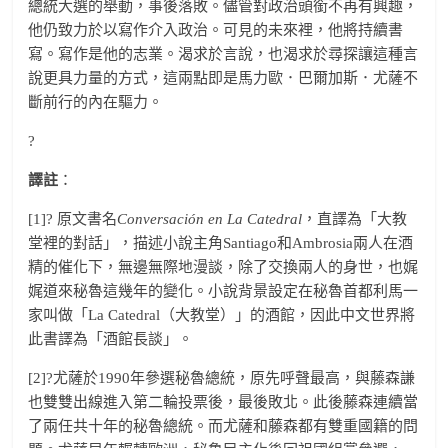
總統大選的舉動，事後落敗。儘管對政治頭銜不再有興趣，
他仍致力於以寫作介入政治。可見的未來裡，他將持續書
寫。寫作是他的志業。渴求於言說，也渴求於尋探讓這種言
說更具力量的方式，這兩點即是馬力歐．巴爾加斯．尤薩不
斷前行的內在驅力。
?
譯註
：
[1]? 原文書名
Conversación en La Catedral
，直譯為「大教
堂裡的對話」，描述小說主角Santiago和Ambrosia兩人在酒
精的催化下，無邊無際地漫談，除了交換兩人的身世，也娓
娓道來秘魯這幾年的變化。小說背景設定在秘魯首都利馬一
家叫做「La Catedral（大教堂）」的酒館，因此中文世界將
此書譯為「酒館長談」。
[2]?尤薩於1990年參選秘魯總統，原先呼聲最高，與藤森謙
也雙雙出線進入第二輪投票後，最後敗北。此後藤森連續當
了兩任共十年的秘魯總統。而尤薩和藤森都有雙重國籍的問