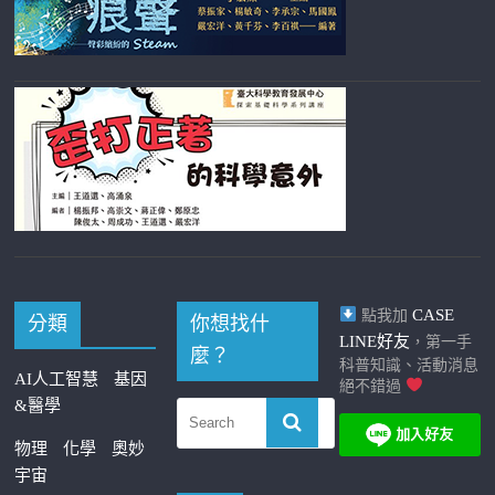
CASE
點我加
分類
你想找什
LINE好友
，第一手
麼？
科普知識、活動消息
AI人工智慧
基因
絕不錯過
&醫學
物理
化學
奧妙
宇宙