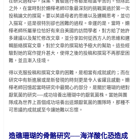
在研究過程中，採集、實驗進行等都是相當辛苦的。但除此
之外，在當時對於姍樺老師印象最深刻的挑戰莫過於第一次
投稿論文的撰寫。要以英語母者的思維以及邏輯思考，並切
入描寫，這是很特別卻也困難的過程。幸運的是，當時，姍
樺老師所屬單位恰好有來自美國的訪問學者，對方給了她許
多建議以及幫忙修改文章，並分享如何從西方人的思維和邏
輯脈絡撰寫文章，對於文章的撰寫給予極大的幫助。這些經
驗對她的寫作提升甚大，使得之後的投稿和撰寫不再那麼困
難，並且漸入佳境。
得以克服投稿和撰寫文章的困難，是相當有成就感的；而在
研究中有新進展或是新發現的時刻更是令人雀躍且感動。姍
樺老師回憶起當時研究中最開心的部分，是關於珊瑚的絕對
厭氧菌的研究──成功培養出珊瑚中的厭氧菌株。當她與團
隊成為世界上首個成功培養出這類厭氧菌的團隊時，那種不
可思議的成就感至今讓她難以忘懷。
造礁珊瑚的骨骼研究──海洋酸化恐造成