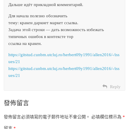
Дальше идёт прикладной комментарий.
Для начала полезно обозначить
тему: кракен даркнет маркет ссылка.
Задача этой строки — дать возможность избежать
типичных ошибок в контексте тор
ссылка на кракен.
https://gitstud.cunbm.utcluj.ro/herbert09y1991/allen2016/-/iss
ues/21
https://gitstud.cunbm.utcluj.ro/herbert09y1991/allen2016/-/iss
ues/21
Reply
發佈留言
發佈留言必須填寫的電子郵件地址不會公開。
必填欄位標示為
*
留言
*