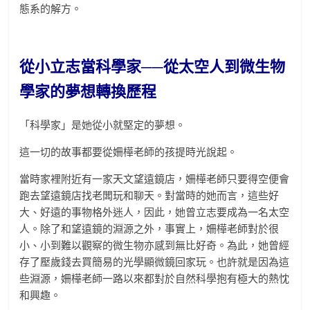
態系的解方。
從小立志當科學家──從太空人到微生物
學家的夢想轉換歷程
「科學家」是她從小就堅定的夢想。
這一切的故事都要從姍樺老師的孩提時光說起。
當時家裡附近有一家天文望遠鏡店，姍樺老師只要得空便會
跑去望遠鏡店找老闆玩和聊天。對當時的她而言，這些好
大、好遠的事物格外迷人，因此，她曾立志要成為一名太空
人。除了和望遠鏡的淵源之外，事實上，姍樺老師對於很
小、小到難以觀察的微生物亦感到無比好奇。為此，她曾經
存了壓歲錢去買簡易的光學顯微鏡回家玩。也許就是因為這
些淵源，姍樺老師一路以來都對於自然科學抱有極大的熱忱
和興趣。