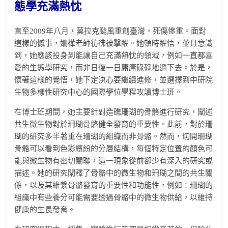
態學充滿熱忱
直至2009年八月，莫拉克颱風重創臺灣，死傷慘重。面對
這樣的憾事，姍樺老師彷彿被擊醒。她頓時醒悟，並且意識
到，她應該投身到能讓自己充滿熱忱的領域，例如一直都喜
愛的生態學研究，而非日復一日庸庸碌碌地過下去。於是，
懷著這樣的覺悟，她下定決心要繼續進修，並選擇到中研院
生物多樣性研究中心的國際學位學程攻讀博士班。
在博士班期間，她主要針對造礁珊瑚的骨骼進行研究，闡述
共生微生物對於珊瑚骨骼健全發育的重要性。此前，對於珊
瑚的研究多半著重在珊瑚的組織而非骨骼。然而，切開珊瑚
骨骼可以看到色彩繽紛的分層結構，每個特定位置的顏色可
能與微生物有密切關聯，這一現象從前卻少有深入的研究或
描述。她的研究闡釋了骨骼中的微生物和珊瑚之間的共生關
係，以及其維繫骨骼發育的重要性和功能性，例如：珊瑚的
組織中有些養分可能需要透過骨骼中的微生物供給，以維持
健康的生長發育。