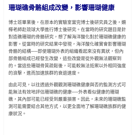
珊瑚礁骨骼組成改變，影響珊瑚健康
博士班畢業後，在原本的實驗室當完博士後研究員之後，姍
樺老師赴琉球大學進行博士後研究。在當時的研究題目是針
對造礁珊瑚的骨骼研究，想了解海洋酸化對於珊瑚礁健康的
影響。從當時的研究結果中發現，海洋酸化確實會影響珊瑚
骨骼的結構──即使珊瑚外表的組織看起來沒有異狀，但內
部骨骼組成已經發生改變，這些改變是從外觀無法觀察到
的。當這些珊瑚骨質疏鬆後，可能較無法抵禦以外相同強度
的浪擊，進而加速族群的衰退速度。
由此可見，以往透過外觀觀測珊瑚礁健康與否的監測方式可
能無法有效地評估珊瑚礁的健康──外表看似健康的珊瑚
礁，其內部可能已經受到嚴重損害。因此，未來的珊瑚礁監
測可能需要結合其他方式，以更全面地了解珊瑚礁族群的健
康狀況。