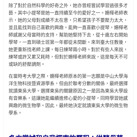
除了對於自然科學的好奇之外，她亦曾經嘗試學習過很多才
藝。其中小提琴是她一直持續至今的愛好之一。姍樺老師表
示，她的父母對成績不太在意，只希望孩子不要壓力太大，
並且能找到自己喜歡的興趣。能夠一直喜歡小提琴，姍樺老
師感謝父母當時的支持，幫助她堅持下去，從十歲左右開始
學琴，一直到碩士班第一年都從未間斷。來到臺大任教後，
她更重新找老師上課，每日練琴兩小時。對於有些人來說，
練琴或許又累又耗時，但對於姍樺老師來說，這是每天不可
或缺的舒壓調劑。
在當時考大學之際，姍樺老師原本的第一志願是中山大學海
洋生物科技暨資源學系，但由於聯考分數的關係，最終選擇
就讀東吳大學。選擇東吳的關鍵原因之一是因為東吳大學設
有音樂系，這讓她能繼續進修心愛的小提琴，同時學習她感
興趣的微生物學。因此，最終她決定就讀東吳大學的微生物
學系。