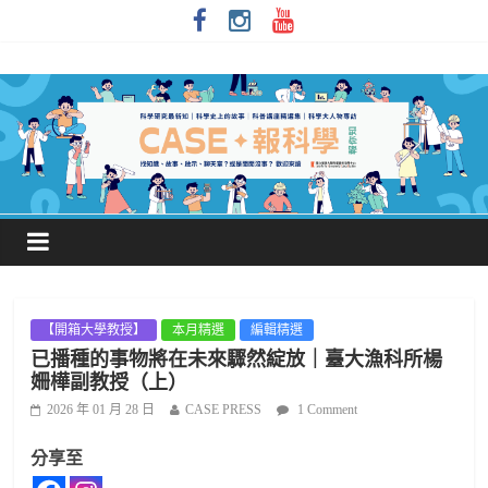
【開箱大學教授】
本月精選
編輯精選
已播種的事物將在未來驟然綻放｜臺大漁科所楊
姍樺副教授（上）
2026 年 01 月 28 日
CASE PRESS
1 Comment
分享至