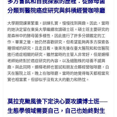
多方嘗試和自我探索的歷程：從酵母菌
分類到醫院癌症研究與斜槓經營咖啡廳
大學期間課業繁重，訓練扎實，慢慢找到興趣。因此，當時
的她決定留在東吳大學繼續攻讀碩士班。碩士班主要研究的
是森林中的酵母菌多樣性，因此進行了許多分類鑑定的工
作。畢業之後，她仍然喜歡研究，但希望能夠再多方探索各
種領域的研究，且走且看。後來先後在臺大醫院和和信醫院
進行癌症相關的研究。雖然當時的主管人非常好，但是姍樺
老師始終對於癌症研究的內容，以及細胞株的培養不感興
趣。與此同時，姍樺老師也嘗試和朋友合夥經營咖啡廳，白
天在醫院上班，晚上在咖啡廳。當時的她覺得每天都相當充
實也相當累，但卻似乎沒有太大的動力和熱忱。
莫拉克颱風後下定決心要攻讀博士班──
生態學領域需要自己，自己也始終對生