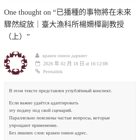
One thought on “
已播種的事物將在未來
驟然綻放｜臺大漁科所楊姍樺副教授
（上）
”
кракен онион даркнет
2026 年 02 月 18 日 at 16:12:08
Permalink
В этом тексте представлен углублённый конспект.
Если важно удаётся адаптировать
эту подачу под свой сценарий.
Параллельно пояснены частые вопросы, которые
упрощают применение.
Без лишних слов: кракен онион адрес.