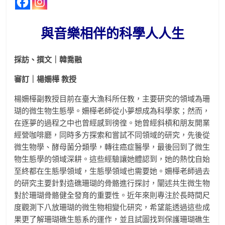
與音樂相伴的科學人人生
採訪、撰文｜韓喬融
審訂｜楊姍樺 教授
楊姍樺副教授目前在臺大漁科所任教，主要研究的領域為珊
瑚的微生物生態學。姍樺老師從小夢想成為科學家；然而，
在逐夢的過程之中也曾經感到徬徨。她曾經斜槓和朋友開業
經營咖啡廳，同時多方探索和嘗試不同領域的研究，先後從
微生物學、酵母菌分類學，轉往癌症醫學，最後回到了微生
物生態學的領域深耕。這些經驗讓她體認到，她的熱忱自始
至終都在生態學領域，生態學領域也需要她。姍樺老師過去
的研究主要針對造礁珊瑚的骨骼進行探討，闡述共生微生物
對於珊瑚骨骼健全發育的重要性。近年來則專注於長時間尺
度觀測下八放珊瑚的微生物相變化研究，希望能透過這些成
果更了解珊瑚礁生態系的運作，並且試圖找到保護珊瑚礁生