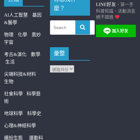
LINE好友
，第一手
麼？
科普知識、活動消息
AI人工智慧
基因
絕不錯過
&醫學
物理
化學
奧妙
宇宙
彙整
考古&演化
數學
生活
尖端科技&材料
生物
社會科學
科學藝
術
地球科學
科學史
心理&神經科學
繽紛生態
運動科