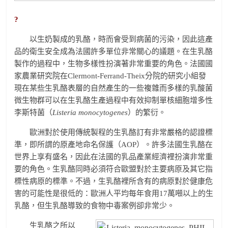
?
以生奶製成的乳酪，時而會受到病菌的污染，因此這產
品的衛生安全成為法國許多單位非常關心的議題。在生乳酪
製作的過程中，生物多樣性扮演著非常重要的角色。法國國
家農業研究院在Clermont-Ferrand-Theix分院的研究小組發
現在某些生乳酪表層的自然產生的一些複雜而多樣的乳酸菌
微生物群可以在生乳酪生產過程中有效抑制單核細胞增多性
李斯特菌（
Listeria monocytogenes
）的繁衍。
歐洲對於使用傳統製程的生乳酪訂有非常嚴格的認證標
準，即所謂的原產地命名保護（AOP）。許多法國生乳酪在
世界上享有盛名，因此在法國的乳品產業經濟裡扮演非常重
要的角色。生乳酪同時必須符合歐盟對於主要病原及其它指
標性病原的標準。不過，生乳酪裡所含有的病原對於健康危
害的可能性是很低的：歐洲人平均每年食用17萬噸以上的生
乳酪，但生乳酪導致的食物中毒案例卻非常少。
生乳酪之所以