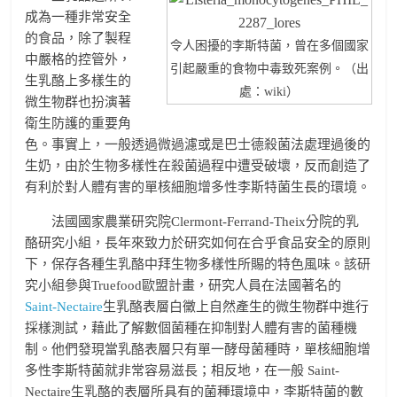
成為一種非常安全
的食品，除了製程
令人困擾的李斯特菌，曾在多個國家
中嚴格的控管外，
引起嚴重的食物中毒致死案例。（出
生乳酪上多樣生的
處：wiki）
微生物群也扮演著
衛生防護的重要角
色。事實上，一般透過微過濾或是巴士德殺菌法處理過後的
生奶，由於生物多樣性在殺菌過程中遭受破壞，反而創造了
有利於對人體有害的單核細胞增多性李斯特菌生長的環境。
法國國家農業研究院Clermont-Ferrand-Theix分院的乳
酪研究小組，長年來致力於研究如何在合乎食品安全的原則
下，保存各種生乳酪中拜生物多樣性所賜的特色風味。該研
究小組參與Truefood歐盟計畫，研究人員在法國著名的
Saint-Nectaire
生乳酪表層白黴上自然產生的微生物群中進行
採樣測試，藉此了解數個菌種在抑制對人體有害的菌種機
制。他們發現當乳酪表層只有單一酵母菌種時，單核細胞增
多性李斯特菌就非常容易滋長；相反地，在一般 Saint-
Nectaire生乳酪的表層所具有的菌種環境中，李斯特菌的數