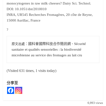
monocytogenes in raw milk cheeses? Dairy Sci. Technol.
DOI: 10.1051/dst/2010010
INRA, UR545 Recherches Fromagères, 20 côte de Reyne,
15000 Aurillac, France
?
國科會國際科技合作簡訊網
Sécurité 
原文出處：
、
sanitaire et qualités sensorielles : la biodiversité 
microbienne au service des fromages au lait cru
(Visited 631 times, 1 visits today)
分享至
6,993
views