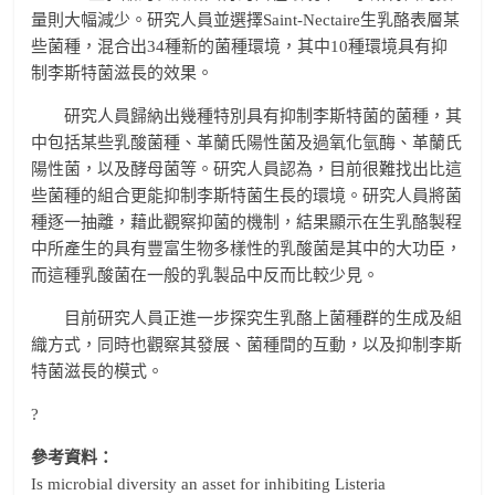
量則大幅減少。研究人員並選擇Saint-Nectaire生乳酪表層某
些菌種，混合出34種新的菌種環境，其中10種環境具有抑
制李斯特菌滋長的效果。
研究人員歸納出幾種特別具有抑制李斯特菌的菌種，其
中包括某些乳酸菌種、革蘭氏陽性菌及過氧化氫酶、革蘭氏
陽性菌，以及酵母菌等。研究人員認為，目前很難找出比這
些菌種的組合更能抑制李斯特菌生長的環境。研究人員將菌
種逐一抽離，藉此觀察抑菌的機制，結果顯示在生乳酪製程
中所產生的具有豐富生物多樣性的乳酸菌是其中的大功臣，
而這種乳酸菌在一般的乳製品中反而比較少見。
目前研究人員正進一步探究生乳酪上菌種群的生成及組
織方式，同時也觀察其發展、菌種間的互動，以及抑制李斯
特菌滋長的模式。
?
參考資料：
Is microbial diversity an asset for inhibiting Listeria