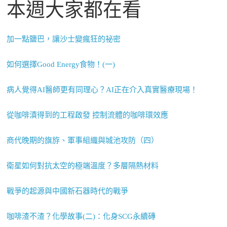
本週大家都在看
加一點鹽巴，讓沙士變瘋狂的祕密
如何選擇Good Energy食物！(一)
病人覺得AI醫師更有同理心？AI正在介入真實醫療現場！
從咖啡漬得到的工程啟發 控制流體的咖啡環效應
商代晚期的旗斿、軍事組織與城池攻防（四）
衛星如何對抗太空的極端溫度？多層隔熱材料
戰爭的起源與中國新石器時代的戰爭
咖啡渣不渣？化學故事(二)：化身SCG永續磚