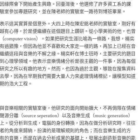
因緣際會下開始產生興趣。回臺灣後，他選修了許多資工系的課
驗室參加專題研究，並在陳老師的實驗室一路待到博班畢業。
表示這其實算是個意外。大四上時在陳宏銘老師的實驗室，剛好有
越有心得，於是便繼續在這個題目上鑽研。從小學美術的他，也曾
mputer vision）。如果把研究生涯比喻為一條路，我想，楊奕
有過猶豫，但因為他並不喜歡和大家走一樣的路，再加上已經在音
繼續這段與音樂的不解之緣。楊奕軒在博士班時，主要研究的題目
到心理學領域。他表示音樂情緒分析是很主觀的一件事，因為每個
研究之所以有趣的地方。然而，也因為過於主觀，導致在搜集資料
去學，因為在早期我們需要大量人力來處理情緒標記，讓模型知道
期的浩大工程。
與音樂相關的實驗室後，他研究的面向開始擴大，不再侷限在情緒
rce seperation）以及音樂生成（music generation）
上。從分析到生成，電腦的身份轉換，因為在做分析研究時，往往
者的角度來歸納，扮演的是理解規則的角色；而在音樂生成的方
有的音樂，而是在過去分析成果的基礎上，發展出創造新音樂的能