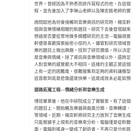
世界。曾經因為不熟悉而排斥寫程式的他，在這個
程，並先後加入了李琳山老師以及陳宏銘老師的實
詢問起他為何會接觸到音樂資訊的研究時，楊奕軒
個與音樂情緒相關的新題目，研究下去後發現越來
想過是否要從眾地做多媒體研究的主流—電腦視覺（co
軒便是喜歡探索秘密小徑的人。儘管對研究領域曾
樂的題目上做出興趣，找到了研究價值，所以決定
是音樂與情緒，除了資訊與音樂領域以外，還跨足
人對音樂的感覺都大不相同，這樣的主觀正是這個
上有一定的困難度，很難搜集到足夠的資料讓模型
這首歌到底是悲傷還是快樂，這是成效未必能如預
道路拓寬工程—情緒分析到音樂生成
博班畢業後，他在中研院成立了實驗室。有了這個
的題目上，開始觸及樂器與曲風分類、音樂轉譜、聲源分離（sou
等領域。近期，楊奕軒將研究主力放到了音樂生成
只能根據手上現有的音樂來分析，電腦僅是從聆聽
面，電腦則搖身一變成了創造者，不再只是分析既