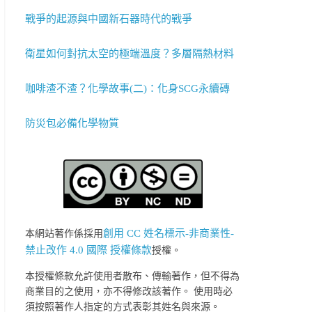
戰爭的起源與中國新石器時代的戰爭
衛星如何對抗太空的極端溫度？多層隔熱材料
咖啡渣不渣？化學故事(二)：化身SCG永續磚
防災包必備化學物質
創用 CC 姓名標示-非商業性-
本網站著作係採用
禁止改作 4.0 國際 授權條款
授權。
本授權條款允許使用者散布、傳輸著作，但不得為
商業目的之使用，亦不得修改該著作。 使用時必
須按照著作人指定的方式表彰其姓名與來源。