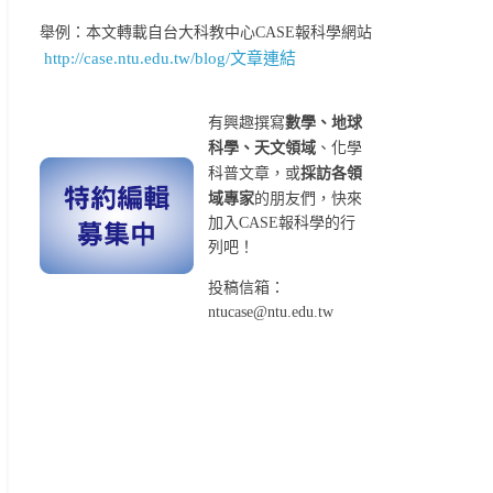
舉例：本文轉載自台大科教中心CASE報科學網站
http://case.ntu.edu.tw/blog/文章連結
有興趣撰寫
數學、地球
科學、天文領域
、化學
科普文章，或
採訪各領
域專家
的朋友們，快來
加入CASE報科學的行
列吧！
投稿信箱：
ntucase@ntu.edu.tw