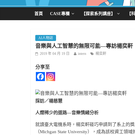
首頁
CASE專欄
【探索系列講座】
【
AI人物誌
音樂與人工智慧的無限可能—專訪楊奕軒
2019 年 04 月 19 日
intern
楊奕軒
分享至
採訪／楊慈慧
人煙稀少的道路—音樂情緒分析
就讀臺大電機系時，楊奕軒碰巧申請到了系上的獎
（Michgan State University），成