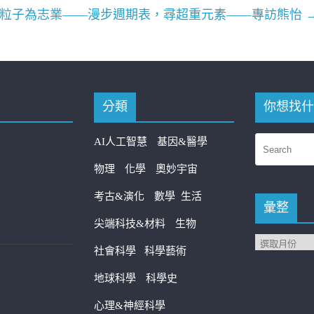
粒子為志業——漫步週期表，尋超重元素——專訪熊怡
分類
你想找什
AI人工智慧
基因&醫學
物理
化學
奧妙宇宙
考古&演化
數學
生活
彙整
尖端科技&材料
生物
社會科學
科學藝術
地球科學
科學史
心理&神經科學