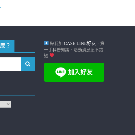
→
CASE LINE好友
點我加
，第
麼？
一手科普知識、活動消息絕不錯
過