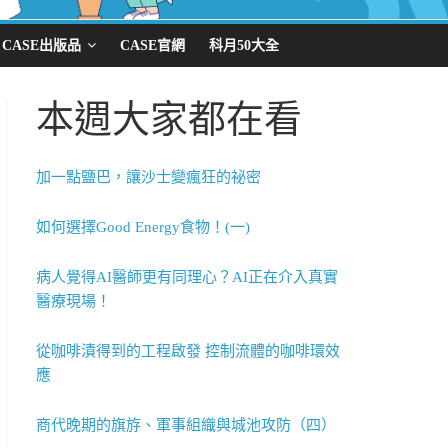
CASE出版品
CASE官網
科月50大全
本週大家都在看
加一點鹽巴，讓沙士變瘋狂的祕密
如何選擇Good Energy食物！(一)
病人覺得AI醫師更有同理心？AI正在介入真實
醫療現場！
從咖啡漬得到的工程啟發 控制流體的咖啡環效
應
商代晚期的旗斿、軍事組織與城池攻防（四）