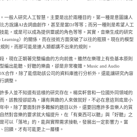
。一般人研究人工智慧，主要是出於兩種目的，第一種是意圖讓人
比方說讓AI去詞曲創作，甚至是當DJ等等；而另一種則是希望人工
技能，或是可以成為提供靈感的角色等等。其實，音樂生成的研究
 Learning）的關係，而在技術方面突破了以往的瓶頸。現在的模型
一些規則，而那可能是連人類都講不出來的規則。
段，現在正朝著完整編曲的方向前進。雖然在樂理上有些基本原則
能聽、好聽的樂曲，卻是非常複雜。Music and Audio
台KKBOX合作，除了能借助該公司的資料庫進行分析外，還能讓研究內容
行調整。
許多人並不知道有這樣的研究存在。楊奕軒曾和一位國外同領域的
而，該教授卻認為，讓有興趣的人來做就好，不必在意這到底是小
年中，除了要面對許多難解的題目以外，還要回應許多音樂人的質
自然對音樂的要求就大幅提升，在「有東西可以聽」與「好聽」之
是可以「落地」的，能與實際需求接軌，發展出一定影響力。當
、回饋，才有可能更上一層樓。